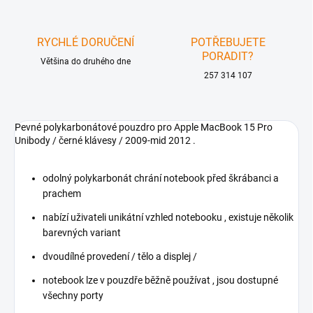
RYCHLÉ DORUČENÍ
POTŘEBUJETE
PORADIT?
Většina do druhého dne
257 314 107
Pevné polykarbonátové pouzdro pro Apple MacBook 15 Pro
Unibody / černé klávesy / 2009-mid 2012 .
odolný polykarbonát chrání notebook před škrábanci a
prachem
nabízí uživateli unikátní vzhled notebooku , existuje několik
barevných variant
dvoudílné provedení / tělo a displej /
notebook lze v pouzdře běžně používat , jsou dostupné
všechny porty