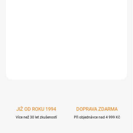
1 561 Kč
1 290 Kč bez DPH
Měrná
SKLADEM
(1 KS)
cena:
−
+
Přidat do košíku
DETAILNÍ INFORMACE
ZEPTAT SE
JIŽ OD ROKU 1994
DOPRAVA ZDARMA
Více než 30 let zkušeností
Při objednávce nad 4 999 Kč