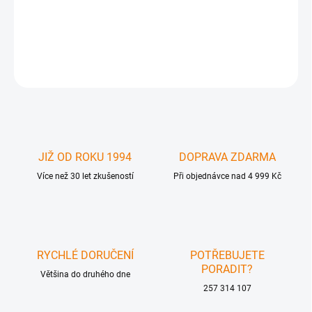
512MB SO-DDR Apple PowerBook / iBook /iMac G4 . Nejste li si
jisti kompatibilitou , zašlete nám sériové číslo notebooku na email.
DETAILNÍ INFORMACE
ZEPTAT SE
JIŽ OD ROKU 1994
DOPRAVA ZDARMA
Více než 30 let zkušeností
Při objednávce nad 4 999 Kč
RYCHLÉ DORUČENÍ
POTŘEBUJETE
PORADIT?
Většina do druhého dne
257 314 107