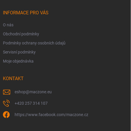
a
t
í
INFORMACE PRO VÁS
O nás
Obchodní podmínky
Podmínky ochrany osobních údajů
Servisní podmínky
Moje objednávka
KONTAKT
eshop
@
maczone.eu
+420 257 314 107
https://www.facebook.com/maczone.cz