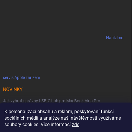
Nabízíme
servis Apple zařízení
NOVINKY
Jak vybrat správný USB-C hub pro MacBook Air a Pro
K personalizaci obsahu a reklam, poskytování funkcí
Jaké podmínky jsou u licencí OWC SoftRAID ?
sociálních médií a analýze naší návštěvnosti využíváme
OWC Thunderbolt 5 Dual 10GbE: Síťová bestie se dvěma 10GbE porty
soubory cookies. Více informací
zde
.