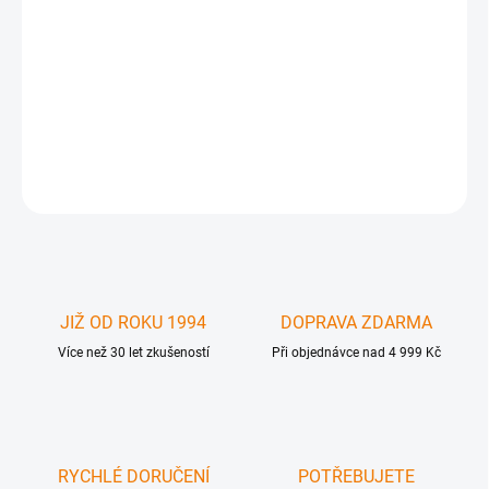
Paměť pro Apple PowerBook 17" G4 09/2003 a novější a
PowerBook G4 15" 09/2003 a novější , PowerBook 12" G4 - jaro
2004 až do 1.67Ghz , iMac LCD USB 2.0 08/2003 a novější , Apple
iBook G4 všechny frekvence .
DETAILNÍ INFORMACE
ZEPTAT SE
JIŽ OD ROKU 1994
DOPRAVA ZDARMA
Více než 30 let zkušeností
Při objednávce nad 4 999 Kč
RYCHLÉ DORUČENÍ
POTŘEBUJETE