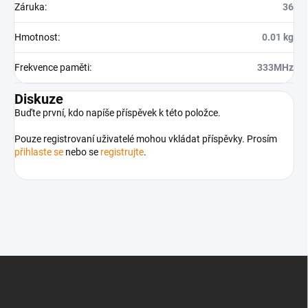
Záruka
:
36
Hmotnost
:
0.01 kg
Frekvence paměti
:
333MHz
Diskuze
Buďte první, kdo napíše příspěvek k této položce.
Pouze registrovaní uživatelé mohou vkládat příspěvky. Prosím
přihlaste se
nebo se
registrujte
.
Z
á
p