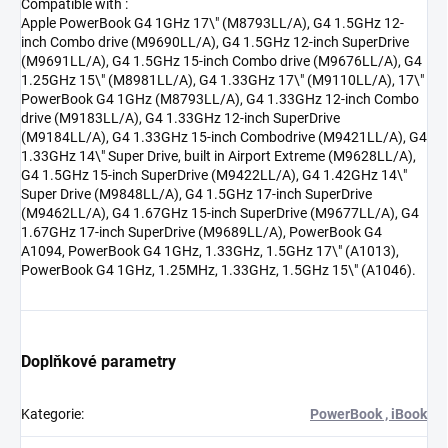
Compatible with :
Apple PowerBook G4 1GHz 17\" (M8793LL/A), G4 1.5GHz 12-
inch Combo drive (M9690LL/A), G4 1.5GHz 12-inch SuperDrive
(M9691LL/A), G4 1.5GHz 15-inch Combo drive (M9676LL/A), G4
1.25GHz 15\" (M8981LL/A), G4 1.33GHz 17\" (M9110LL/A), 17\"
PowerBook G4 1GHz (M8793LL/A), G4 1.33GHz 12-inch Combo
drive (M9183LL/A), G4 1.33GHz 12-inch SuperDrive
(M9184LL/A), G4 1.33GHz 15-inch Combodrive (M9421LL/A), G4
1.33GHz 14\" Super Drive, built in Airport Extreme (M9628LL/A),
G4 1.5GHz 15-inch SuperDrive (M9422LL/A), G4 1.42GHz 14\"
Super Drive (M9848LL/A), G4 1.5GHz 17-inch SuperDrive
(M9462LL/A), G4 1.67GHz 15-inch SuperDrive (M9677LL/A), G4
1.67GHz 17-inch SuperDrive (M9689LL/A), PowerBook G4
A1094, PowerBook G4 1GHz, 1.33GHz, 1.5GHz 17\" (A1013),
PowerBook G4 1GHz, 1.25MHz, 1.33GHz, 1.5GHz 15\" (A1046).
Doplňkové parametry
Kategorie
:
PowerBook , iBook