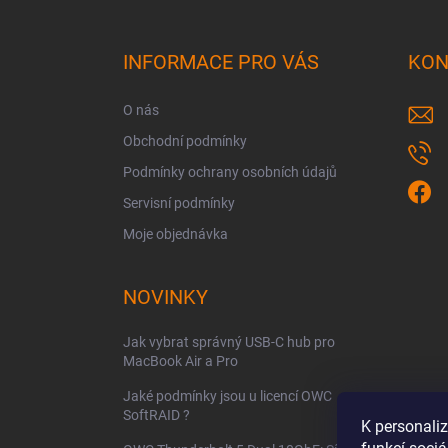
á
p
a
INFORMACE PRO VÁS
KON
t
í
O nás
Obchodní podmínky
Podmínky ochrany osobních údajů
Servisní podmínky
Moje objednávka
NOVINKY
Jak vybrat správný USB-C hub pro
MacBook Air a Pro
Jaké podmínky jsou u licencí OWC
SoftRAID ?
K personali