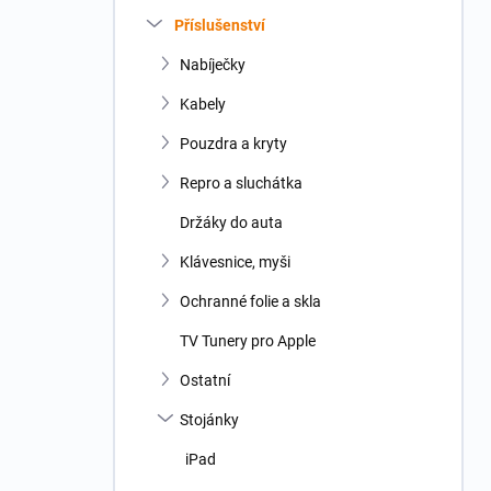
n
Příslušenství
í
p
Nabíječky
a
n
Kabely
e
Pouzdra a kryty
l
Repro a sluchátka
Držáky do auta
Klávesnice, myši
Ochranné folie a skla
TV Tunery pro Apple
Ostatní
Stojánky
iPad