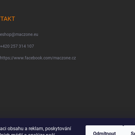
TAKT
eshop
@
maczone.eu
+420 257 314 107
https://www.facebook.com/maczone.cz
zaci obsahu a reklam, poskytování
Odmítnout
S