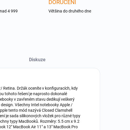
DORUČENÍ
 nad 4 999
Většina do druhého dne
Diskuze
 Retina. Držák oceníte v konfiguracích, kdy
ou tohoto řešení je naprosto dokonalé
otebooky v zavřeném stavu dedikují veškerý
 design. Všechny Intel notebooky Apple /
ple tento mód nazývá Closed Clamshell
ní je sada silikonových vložek pro různé typy
šechny typy MacBooků. Rozměry: 5.5 cm x 9.2
Book 12" MacBook Air 11" a 13" MacBook Pro