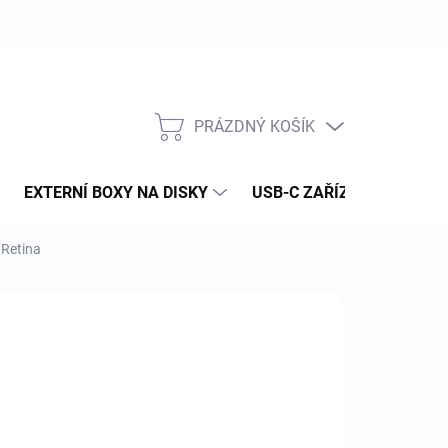
PRÁZDNÝ KOŠÍK
NÁKUPNÍ
KOŠÍK
EXTERNÍ BOXY NA DISKY
USB-C ZAŘÍZENÍ
PAM
/Retina
:
TWELVE SOUTH
440 Kč
90 Kč bez DPH