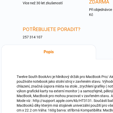
ZDARMA
Více než 30 let zkušeností
Při objednávce
Kč
POTŘEBUJETE PORADIT?
257 314 107
Popis
Twelve South BookArc je hliníkový držák pro MacBook Pro/ Air/
používáte notebook jako stolní stroj v zavřeném stavu. Výhod
chlazení, značná úspora místa na stole , zrychlení grafiky ( n
výkon grafické karty na externí monitor ) a samozřejmě, pěkný
MacBook, MacBook pro mohou pracovat v zavřeném stavu. Ap
Mode viz : http://support.apple.com/kb/HT3131. Součástí bale
MacBooků díky kterým má stojánek univerzální použití pro v
cm x 22.2 cm Váha: 160g barva: stříbrná Kompatibilita: Mac