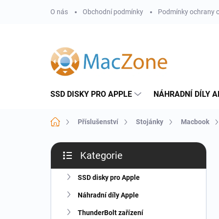
Přejít
O nás
Obchodní podmínky
Podmínky ochrany o
na
obsah
SSD DISKY PRO APPLE
NÁHRADNÍ DÍLY A
Domů
Příslušenství
Stojánky
Macbook
P
Kategorie
o
Přeskočit
s
kategorie
t
SSD disky pro Apple
r
Náhradní díly Apple
a
n
ThunderBolt zařízení