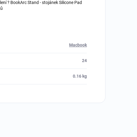
lení ? BookArc Stand - stojánek Silicone Pad
ků
Macbook
24
0.16 kg