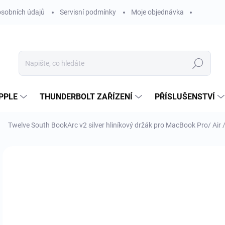
sobních údajů
Servisní podmínky
Moje objednávka
Hledat
PPLE
THUNDERBOLT ZAŘÍZENÍ
PŘÍSLUŠENSTVÍ
Twelve South BookArc v2 silver hliníkový držák pro MacBook Pro/ Air 
Neohodnoceno
Podrobnosti hodnocení
ZNAČKA
NOVINKA
1 
1 1