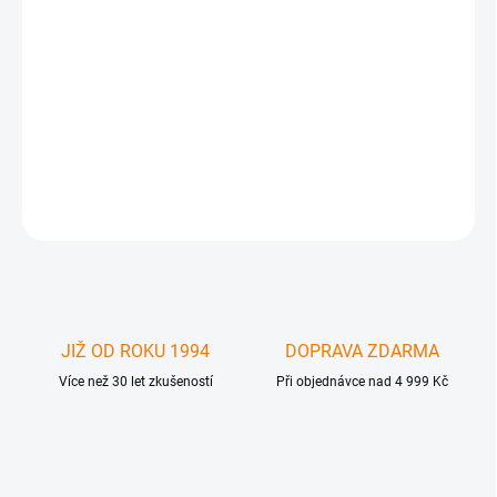
Moshi PALMGUARD ochrana topcase Apple MacBook Pro 17´´
UNIBODY. Příjemný povrch a ultimativní vzhled pro váš notebook .
Samolepicí fólie , ochrana notebooku pred poškozením. MacBook
Pro 17" Model 5,2 (Early 2009) MacBook Pro 17" Model 5,2 (Mid
2009)
DETAILNÍ INFORMACE
ZEPTAT SE
JIŽ OD ROKU 1994
DOPRAVA ZDARMA
Více než 30 let zkušeností
Při objednávce nad 4 999 Kč