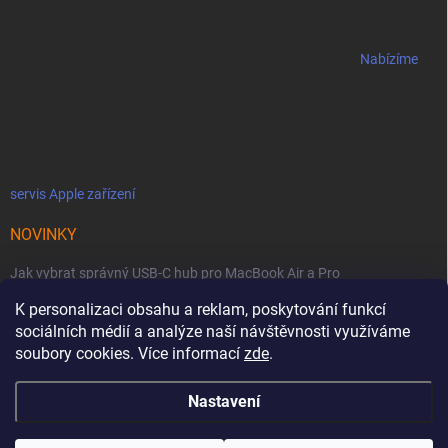
Nabízíme
servis Apple zařízení
NOVINKY
Jak vybrat správný USB-C hub pro MacBook Air a Pro
K personalizaci obsahu a reklam, poskytování funkcí
Jaké podmínky jsou u licencí OWC SoftRAID ?
sociálních médií a analýze naší návštěvnosti využíváme
OWC Thunderbolt 5 Dual 10GbE: Síťová bestie se dvěma 10GbE porty
soubory cookies. Více informací
zde
.
Nastavení
Copyright 2026
MacZone
. Všechna práva vyhrazena.
Upravit nastavení