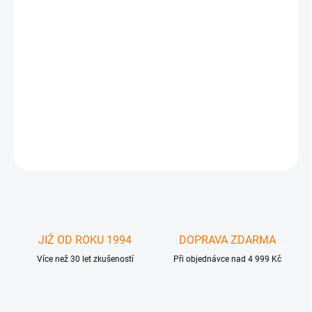
Moshi PALMGUARD ochrana topcase Apple MacBook Pro 15´´
UNIBODY. Příjemný povrch a ultimativní vzhled pro váš notebook .
Samolepicí fólie, ochrana notebooku . Kompatibilita : MacBook
Pro 15" Model 5,1 (Late 2008) MacBook Pro 15" Model 5,3 (Mid
2009)
DETAILNÍ INFORMACE
ZEPTAT SE
JIŽ OD ROKU 1994
DOPRAVA ZDARMA
Více než 30 let zkušeností
Při objednávce nad 4 999 Kč