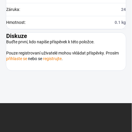
Záruka
:
24
Hmotnost
:
0.1 kg
Diskuze
Buďte první, kdo napíše příspěvek k této položce.
Pouze registrovaní uživatelé mohou vkládat příspěvky. Prosím
přihlaste se
nebo se
registrujte
.
Z
á
p
a