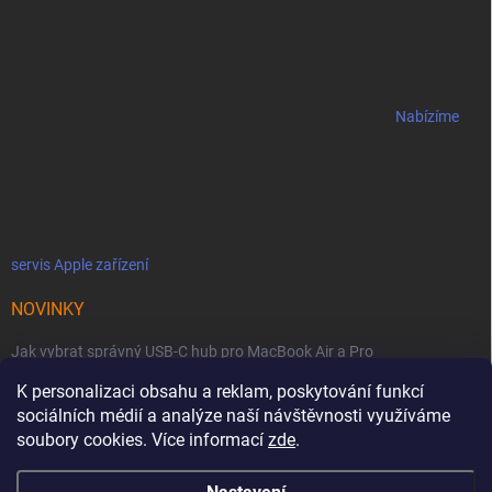
Nabízíme
servis Apple zařízení
NOVINKY
Jak vybrat správný USB-C hub pro MacBook Air a Pro
K personalizaci obsahu a reklam, poskytování funkcí
Jaké podmínky jsou u licencí OWC SoftRAID ?
sociálních médií a analýze naší návštěvnosti využíváme
OWC Thunderbolt 5 Dual 10GbE: Síťová bestie se dvěma 10GbE porty
soubory cookies. Více informací
zde
.