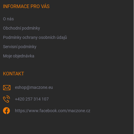
t
í
INFORMACE PRO VÁS
O nás
Obchodní podmínky
Podmínky ochrany osobních údajů
Servisní podmínky
Moje objednávka
KONTAKT
eshop
@
maczone.eu
+420 257 314 107
https://www.facebook.com/maczone.cz