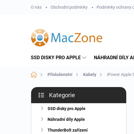
Přejít
O nás
Obchodní podmínky
Podmínky ochrany o
na
obsah
SSD DISKY PRO APPLE
NÁHRADNÍ DÍLY A
Domů
Příslušenství
Kabely
iPower Apple 
P
Kategorie
o
Přeskočit
s
kategorie
t
SSD disky pro Apple
r
Náhradní díly Apple
a
n
ThunderBolt zařízení