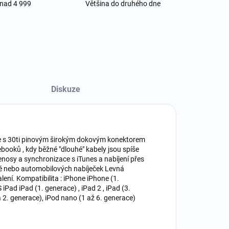
 nad 4 999
Většina do druhého dne
Diskuze
ne s 30ti pinovým širokým dokovým konektorem
booků , kdy běžné "dlouhé" kabely jsou spíše
řenosy a synchronizace s iTunes a nabíjení přes
tě nebo automobilových nabíječek Levná
ení. Kompatibilita : iPhone iPhone (1.
iPad iPad (1. generace) , iPad 2 , iPad (3.
 a 2. generace), iPod nano (1 až 6. generace)