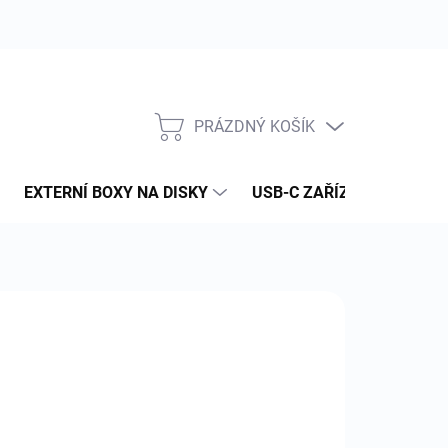
PRÁZDNÝ KOŠÍK
NÁKUPNÍ
KOŠÍK
EXTERNÍ BOXY NA DISKY
USB-C ZAŘÍZENÍ
PAM
:
IPOWER
49 Kč
 Kč bez DPH
ná
LADEM
(>5 KS)