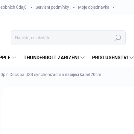
sobních údajů
Servisní podmínky
Moje objednávka
Hledat
PPLE
THUNDERBOLT ZAŘÍZENÍ
PŘÍSLUŠENSTVÍ
30pin Dock na USB synchonizační a nabíjecí kabel 20cm
Neohodnoceno
Podrobnosti hodnocení
ZNAČKA
1
123
Měr
SK