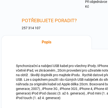
Při objednávce
Kč
POTŘEBUJETE PORADIT?
257 314 107
Popis
Synchonizační a nabíjecí USB kabel pro všechny iPody /iPho
včetně iPad, ve zkráceném , 20cm provedení pro uživatele note
na obtíž . Skvělý doplněk pro majitele iPodu . Rychlé datové p
USB. Lze s úspěchem použít i do různých USB nabíječek do sí
náhrada za originální kabel od Apple délka 20cm. Boxované bal
generace, 2007) , iPhone 3G , iPhone 3GS , iPhone 4, iPhone 4S 
generace) iPod iPod classic (3. až 6. generace) , iPod mini (1.
iPod touch (1. až 4. generace)