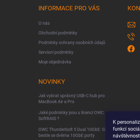
a
INFORMACE PRO VÁS
KON
t
í
O nás
Obchodní podmínky
Podmínky ochrany osobních údajů
Servisní podmínky
Moje objednávka
NOVINKY
Jak vybrat správný USB-C hub pro
MacBook Air a Pro
Jaké podmínky jsou u licencí OWC
SoftRAID ?
K personali
funkcí sociá
OWC Thunderbolt 5 Dual 10GbE: Síťová
bestie se dvěma 10GbE porty
návštěvnost