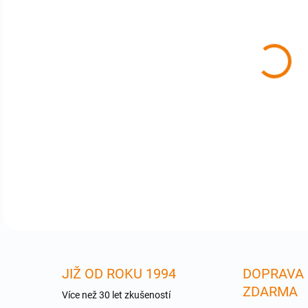
cena
Syn
/iP
zkr
Skvě
ligh
DETA
JIŽ OD ROKU 1994
DOPRAVA
ZDARMA
Více než 30 let zkušeností