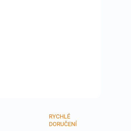
:
−
+
Přidat do košíku
chonizační a nabíjecí USB kabel pro všechny iPody
hone s dokovým konektorem včetně iPad, ve
áceném , 20cm provedení pro uživatele notebooků .
lý doplněk pro majitele iPodu . Není kompatibilní s
tning a USB-C iphony !
ILNÍ INFORMACE
ZEPTAT SE
RYCHLÉ
DORUČENÍ