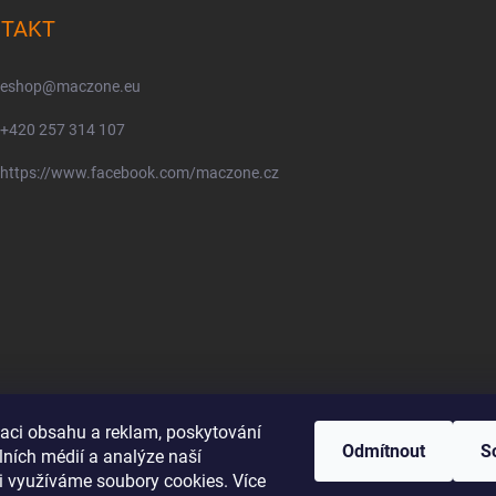
TAKT
eshop
@
maczone.eu
+420 257 314 107
https://www.facebook.com/maczone.cz
zaci obsahu a reklam, poskytování
Odmítnout
S
lních médií a analýze naší
i využíváme soubory cookies. Více