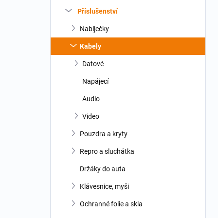
n
Příslušenství
í
p
Nabíječky
a
n
Kabely
e
Datové
l
Napájecí
Audio
Video
Pouzdra a kryty
Repro a sluchátka
Držáky do auta
Klávesnice, myši
Ochranné folie a skla