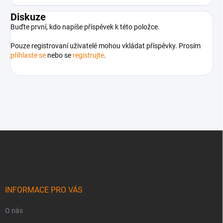
Diskuze
Buďte první, kdo napíše příspěvek k této položce.
Pouze registrovaní uživatelé mohou vkládat příspěvky. Prosím
přihlaste se
nebo se
registrujte
.
Z
á
p
a
t
í
INFORMACE PRO VÁS
O nás