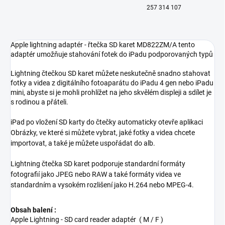
257 314 107
Apple lightning adaptér - řtečka SD karet MD822ZM/A tento
adaptér umožňuje stahování fotek do iPadu podporovaných typů
Lightning čtečkou SD karet můžete neskutečně snadno stahovat
fotky a videa z digitálního fotoaparátu do iPadu 4 gen nebo iPadu
mini, abyste si je mohli prohlížet na jeho skvělém displeji a sdílet je
s rodinou a přáteli.
iPad po vložení SD karty do čtečky automaticky otevře aplikaci
Obrázky, ve které si můžete vybrat, jaké fotky a videa chcete
importovat, a také je můžete uspořádat do alb.
Lightning čtečka SD karet podporuje standardní formáty
fotografií jako JPEG nebo RAW a také formáty videa ve
standardním a vysokém rozlišení jako H.264 nebo MPEG-4.
Obsah balení :
Apple Lightning - SD card reader adaptér ( M / F )