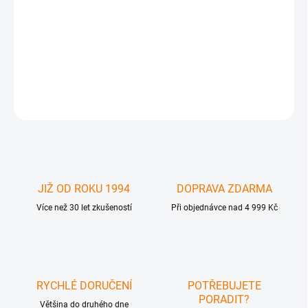
Apple Adaptér Lightning – SD Card Camera Reader - čtečka SD
karet pro iPad 4 gen a iPAd mini /w Lightning MD822ZM
MJYT2ZM/A
DETAILNÍ INFORMACE
ZEPTAT SE
JIŽ OD ROKU 1994
DOPRAVA ZDARMA
Více než 30 let zkušeností
Při objednávce nad 4 999 Kč
RYCHLÉ DORUČENÍ
POTŘEBUJETE
PORADIT?
Většina do druhého dne