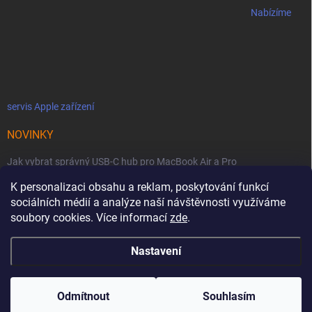
Nabízíme
servis Apple zařízení
NOVINKY
Jak vybrat správný USB-C hub pro MacBook Air a Pro
K personalizaci obsahu a reklam, poskytování funkcí
Jaké podmínky jsou u licencí OWC SoftRAID ?
sociálních médií a analýze naší návštěvnosti využíváme
OWC Thunderbolt 5 Dual 10GbE: Síťová bestie se dvěma 10GbE porty
soubory cookies. Více informací
zde
.
Nastavení
Copyright 2026
MacZone
. Všechna práva vyhrazena.
Upravit nastavení
cookies
Odmítnout
Souhlasím