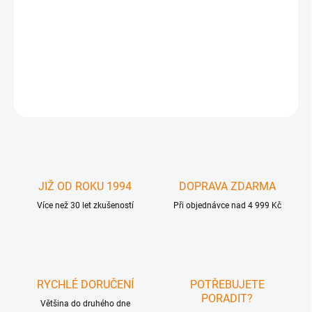
Apple iPhone 4GS GSM anténa pro iPhone 4GS servisní díl. Nutná
odborná instalace . Produkt nefuknční z důvodu neodborné
instalace , poškození, modifikace apod. není předmětem záruky.
Prodej pouze právnickým osobám
DETAILNÍ INFORMACE
ZEPTAT SE
JIŽ OD ROKU 1994
DOPRAVA ZDARMA
Více než 30 let zkušeností
Při objednávce nad 4 999 Kč
RYCHLÉ DORUČENÍ
POTŘEBUJETE
PORADIT?
Většina do druhého dne