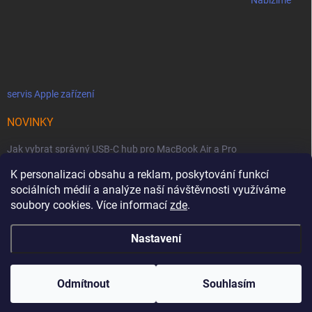
Nabízíme
servis Apple zařízení
NOVINKY
Jak vybrat správný USB-C hub pro MacBook Air a Pro
K personalizaci obsahu a reklam, poskytování funkcí
Jaké podmínky jsou u licencí OWC SoftRAID ?
sociálních médií a analýze naší návštěvnosti využíváme
OWC Thunderbolt 5 Dual 10GbE: Síťová bestie se dvěma 10GbE porty
soubory cookies. Více informací
zde
.
Nastavení
Copyright 2026
MacZone
. Všechna práva vyhrazena.
Upravit nastavení
cookies
Odmítnout
Souhlasím
Vytvořil Shoptet