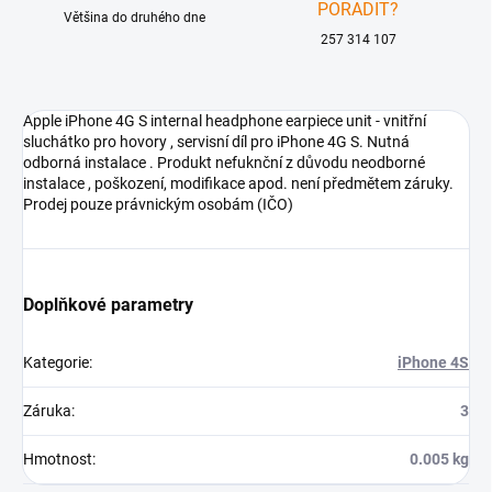
PORADIT?
Většina do druhého dne
257 314 107
Apple iPhone 4G S internal headphone earpiece unit - vnitřní
sluchátko pro hovory , servisní díl pro iPhone 4G S. Nutná
odborná instalace . Produkt nefuknční z důvodu neodborné
instalace , poškození, modifikace apod. není předmětem záruky.
Prodej pouze právnickým osobám (IČO)
Doplňkové parametry
Kategorie
:
iPhone 4S
Záruka
:
3
Hmotnost
:
0.005 kg