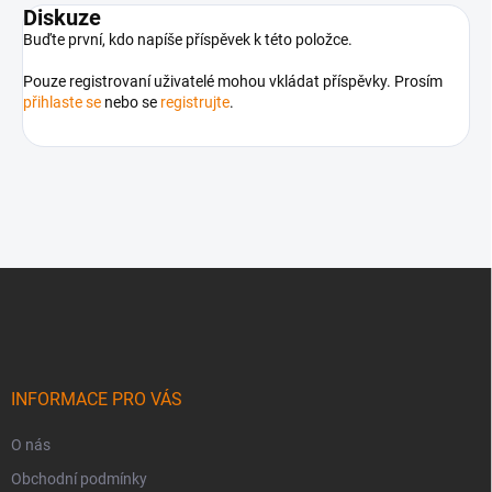
Diskuze
Buďte první, kdo napíše příspěvek k této položce.
Pouze registrovaní uživatelé mohou vkládat příspěvky. Prosím
přihlaste se
nebo se
registrujte
.
Z
á
p
a
t
í
INFORMACE PRO VÁS
O nás
Obchodní podmínky