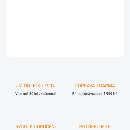
Apple iPhone 4G S internal headphone earpiece unit - vnitřní
sluchátko pro hovory , servisní díl pro iPhone 4G S. Nutná odborná
instalace . Produkt nefuknční z důvodu neodborné instalace ,
poškození, modifikace apod. není předmětem záruky. Prodej pouz
DETAILNÍ INFORMACE
ZEPTAT SE
JIŽ OD ROKU 1994
DOPRAVA ZDARMA
Více než 30 let zkušeností
Při objednávce nad 4 999 Kč
RYCHLÉ DORUČENÍ
POTŘEBUJETE