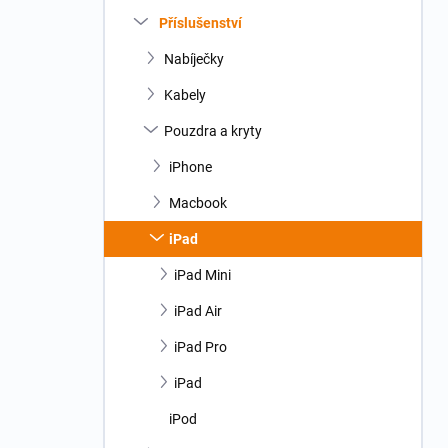
n
Příslušenství
í
p
Nabíječky
a
n
Kabely
e
Pouzdra a kryty
l
iPhone
Macbook
iPad
iPad Mini
iPad Air
iPad Pro
iPad
iPod