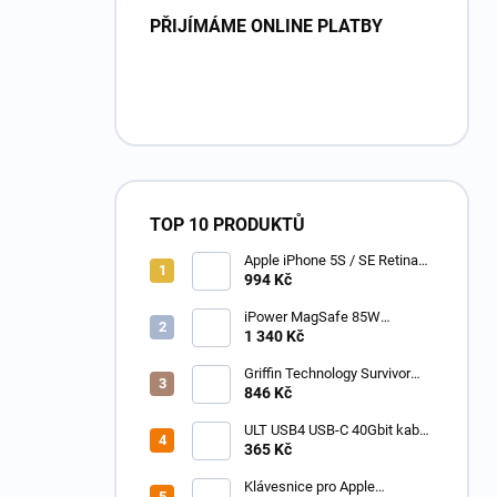
PŘIJÍMÁME ONLINE PLATBY
TOP 10 PRODUKTŮ
Apple iPhone 5S / SE Retina
PREMIUM LCD displej s
994 Kč
digitizérem bílý
iPower MagSafe 85W
napájecí adaptér pro Apple
1 340 Kč
MacBook Pro 15 /17 - TC-
A1172
Griffin Technology Survivor
Extreme pro Apple iPhone XR
846 Kč
šedo - černý GIP-004-BLK
ULT USB4 USB-C 40Gbit kabel
M-M až 240W, až 8K@60Hz -
365 Kč
1m opletený
Klávesnice pro Apple