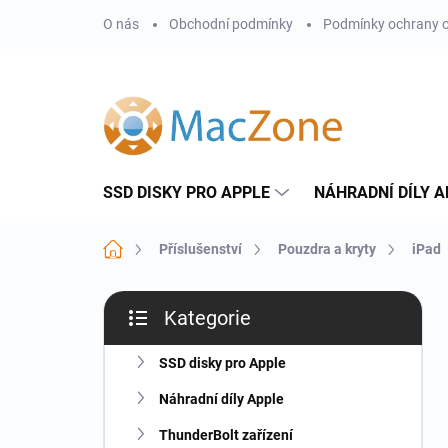
Přejít
O nás
Obchodní podmínky
Podmínky ochrany o
na
obsah
SSD DISKY PRO APPLE
NÁHRADNÍ DÍLY A
Domů
Příslušenství
Pouzdra a kryty
iPad
P
Kategorie
o
Přeskočit
s
kategorie
t
SSD disky pro Apple
r
Náhradní díly Apple
a
n
ThunderBolt zařízení