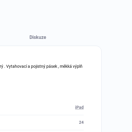
Diskuze
rý . Vytahovací a pojistný pásek , měkká výplň
iPad
24