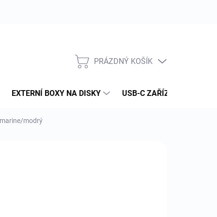
PRÁZDNÝ KOŠÍK
NÁKUPNÍ
KOŠÍK
EXTERNÍ BOXY NA DISKY
USB-C ZAŘÍZENÍ
PAM
ir marine/modrý
:
IFROGZ
57 Kč
 Kč bez DPH
ná
LADEM
(1 KS)