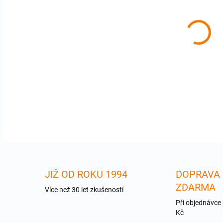
cena
iFro
mar
výpl
DETA
JIŽ OD ROKU 1994
DOPRAVA
ZDARMA
Více než 30 let zkušeností
Při objednávce
Kč