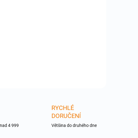
:
−
+
Přidat do košíku
gz - kožený obal pro Apple iPad 1/2/3 /4 / Air
ine/modrý. Vytahovací a pojistný pásek , měkká
ň .
ILNÍ INFORMACE
ZEPTAT SE
RYCHLÉ
DORUČENÍ
 nad 4 999
Většina do druhého dne