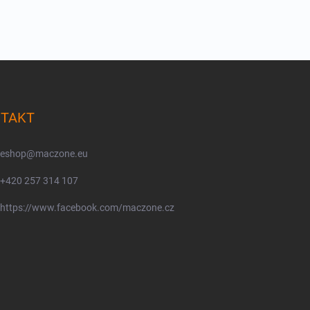
TAKT
eshop
@
maczone.eu
+420 257 314 107
https://www.facebook.com/maczone.cz