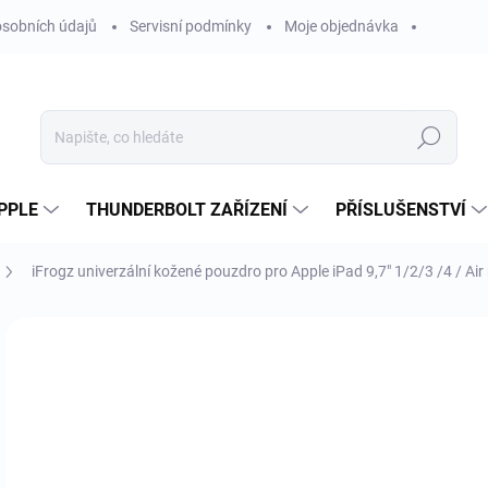
sobních údajů
Servisní podmínky
Moje objednávka
Hledat
PPLE
THUNDERBOLT ZAŘÍZENÍ
PŘÍSLUŠENSTVÍ
iFrogz univerzální kožené pouzdro pro Apple iPad 9,7" 1/2/3 /4 / A
Neohodnoceno
Podrobnosti hodnocení
ZNAČKA
3
295
Měr
SK