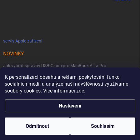
servis Apple zařízení
NOVINKY
Jak vybrat správný USB-C hub pro MacBook Air a Pro
K personalizaci obsahu a reklam, poskytování funkcí
Jaké podmínky jsou u licencí OWC SoftRAID ?
sociálních médií a analýze naší návštěvnosti využíváme
OWC Thunderbolt 5 Dual 10GbE: Síťová bestie se dvěma 10GbE porty
soubory cookies. Více informací
zde
.
Nastavení
Copyright 2026
MacZone
. Všechna práva vyhrazena.
Upravit nastavení
cookies
Odmítnout
Souhlasím
Vytvořil Shoptet