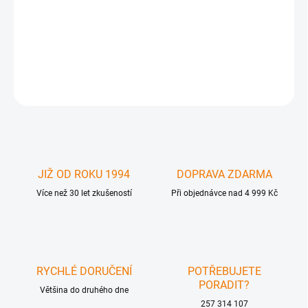
Apple iPad 3/4 LCD Display - originální displej pro Apple iPad 3. a
4. gen. Prodej pouze na IČO.
DETAILNÍ INFORMACE
ZEPTAT SE
JIŽ OD ROKU 1994
DOPRAVA ZDARMA
Více než 30 let zkušeností
Při objednávce nad 4 999 Kč
RYCHLÉ DORUČENÍ
POTŘEBUJETE
PORADIT?
Většina do druhého dne
257 314 107