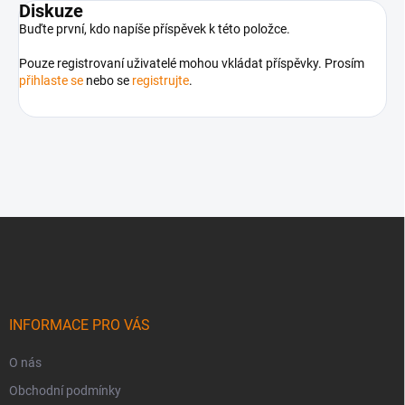
Diskuze
Buďte první, kdo napíše příspěvek k této položce.
Pouze registrovaní uživatelé mohou vkládat příspěvky. Prosím
přihlaste se
nebo se
registrujte
.
Z
á
p
a
t
í
INFORMACE PRO VÁS
O nás
Obchodní podmínky