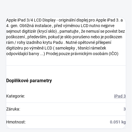
Apple iPad 3/4 LCD Display - originální displej pro Apple iPad 3. a
4. gen. Obtížná instalace , před výměnou LCD nutno nejprve
sejmout digitizér (krycí sklo) , pamatujte , že nemusí se povést bez
poškození , především, pokud je sklo porušeno nebo je poškozen
rám / rohy izadního krytu Padu . Nutné opětovné přilepení
digitizéru po výměně LCD ( samolepky , těsnící rámeček
odpovídající barvy ...) Prodej pouze právnickým osobám (IČO)
Doplňkové parametry
Kategorie
:
iPad 3
Záruka
:
3
Hmotnost
:
0.051 kg