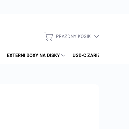
PRÁZDNÝ KOŠÍK
NÁKUPNÍ
KOŠÍK
EXTERNÍ BOXY NA DISKY
USB-C ZAŘÍZENÍ
PAM
:
APPLE
69 Kč
 Kč bez DPH
ná
LADEM
(1 KS)