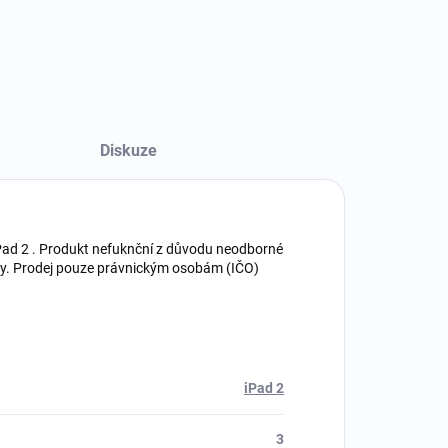
Diskuze
iPad 2 . Produkt nefuknční z důvodu neodborné
uky. Prodej pouze právnickým osobám (IČO)
iPad 2
3