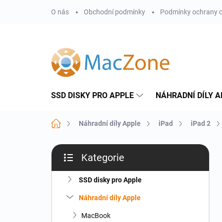
Přejít
O nás
Obchodní podmínky
Podmínky ochrany o
na
obsah
SSD DISKY PRO APPLE
NÁHRADNÍ DÍLY A
Domů
Náhradní díly Apple
iPad
iPad 2
P
Kategorie
o
Přeskočit
s
kategorie
t
SSD disky pro Apple
r
Náhradní díly Apple
a
n
MacBook