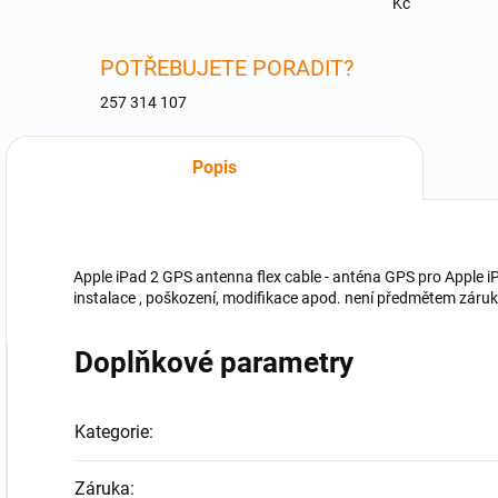
Kč
POTŘEBUJETE PORADIT?
257 314 107
Popis
Apple iPad 2 GPS antenna flex cable - anténa GPS pro Apple 
instalace , poškození, modifikace apod. není předmětem zár
Doplňkové parametry
Kategorie
:
Záruka
: