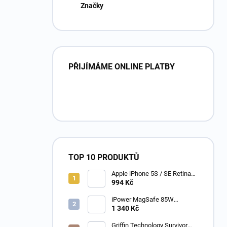
Značky
PŘIJÍMÁME ONLINE PLATBY
TOP 10 PRODUKTŮ
Apple iPhone 5S / SE Retina
PREMIUM LCD displej s
994 Kč
digitizérem bílý
iPower MagSafe 85W
napájecí adaptér pro Apple
1 340 Kč
MacBook Pro 15 /17 - TC-
A1172
Griffin Technology Survivor