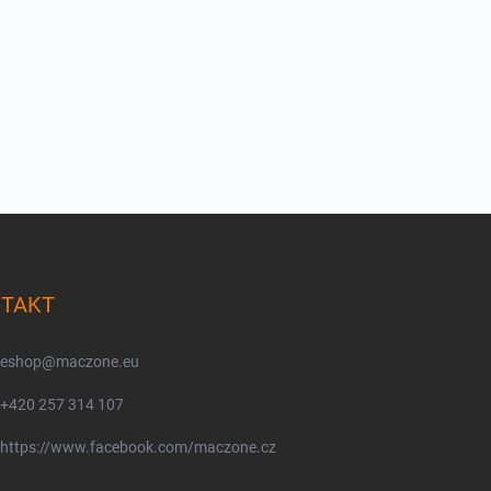
TAKT
eshop
@
maczone.eu
+420 257 314 107
https://www.facebook.com/maczone.cz