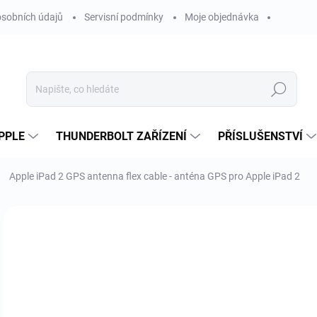
sobních údajů
Servisní podmínky
Moje objednávka
Hledat
PPLE
THUNDERBOLT ZAŘÍZENÍ
PŘÍSLUŠENSTVÍ
Apple iPad 2 GPS antenna flex cable - anténa GPS pro Apple iPad 2
Neohodnoceno
Podrobnosti hodnocení
ZNAČKA
6
553
Měr
SK