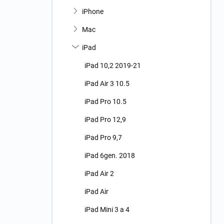
n
iPhone
í
p
Mac
a
n
iPad
e
iPad 10,2 2019-21
l
iPad Air 3 10.5
iPad Pro 10.5
iPad Pro 12,9
iPad Pro 9,7
iPad 6gen. 2018
iPad Air 2
iPad Air
iPad Mini 3 a 4