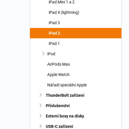
iPad Mini 1 a 2
iPad 4 (lightning)
iPad 3
iPad 2
iPad 1
iPod
AirPods Max
Apple Watch
Nářadí speciální Apple
ThunderBolt zařízení
Příslušenství
Externí boxy na disky
USB-C zařízení