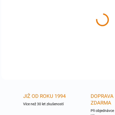
cena
App
App
ins
zár
DETA
JIŽ OD ROKU 1994
DOPRAVA
ZDARMA
Více než 30 let zkušeností
Při objednávce