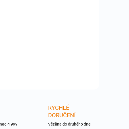
:
−
+
Přidat do košíku
le iPad 2 GPS antenna flex cable - anténa GPS pro
le iPad 2 . Produkt nefuknční z důvodu neodborné
talace , poškození, modifikace apod. není předmětem
uky. Prodej pouze právnickým osobám (IČO)
ILNÍ INFORMACE
ZEPTAT SE
RYCHLÉ
DORUČENÍ
 nad 4 999
Většina do druhého dne