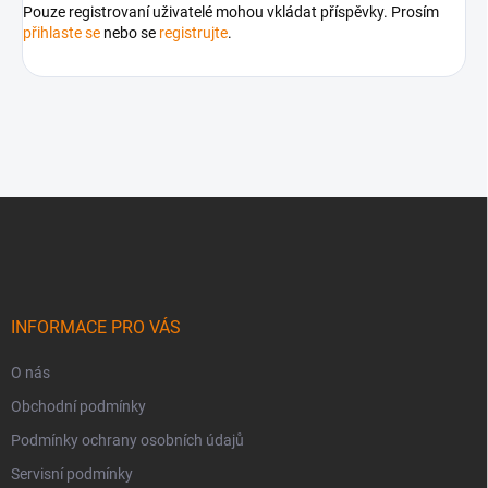
Pouze registrovaní uživatelé mohou vkládat příspěvky. Prosím
přihlaste se
nebo se
registrujte
.
Z
á
p
a
t
í
INFORMACE PRO VÁS
O nás
Obchodní podmínky
Podmínky ochrany osobních údajů
Servisní podmínky