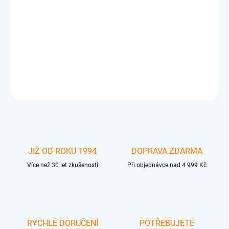
Apple iPad 2 Dock charging and communication flex cable -
dokový systémový kabel pro Apple iPad 2. Produkt nefuknční z
důvodu neodborné instalace , poškození, modifikace apod. není
předmětem záruky. Prodej pouze právnickým osobám (IČO)
DETAILNÍ INFORMACE
ZEPTAT SE
JIŽ OD ROKU 1994
DOPRAVA ZDARMA
Více než 30 let zkušeností
Při objednávce nad 4 999 Kč
RYCHLÉ DORUČENÍ
POTŘEBUJETE