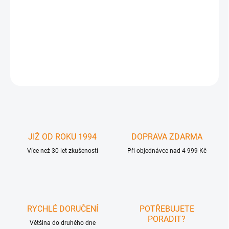
Apple iPad 1 LCD display - LCD panel pro Apple iPAD . Nutná
odborná instalace . . Produkt nefuknční z důvodu neodborné
instalace , poškození, modifikace apod. není předmětem záruky.
Prodej pouze právnickým osobám (IČO)
DETAILNÍ INFORMACE
ZEPTAT SE
JIŽ OD ROKU 1994
DOPRAVA ZDARMA
Více než 30 let zkušeností
Při objednávce nad 4 999 Kč
RYCHLÉ DORUČENÍ
POTŘEBUJETE
PORADIT?
Většina do druhého dne