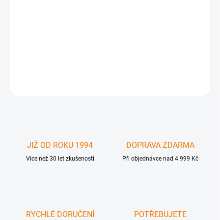
Gefen Pro 16x16 3G-SDI matrix - matice 16x16 pro 3G-SDI GEF-
3GSDI-16416 - nasměrujte až 16 3G-SDI vstupů na libovolný
výstup ( včetně směrování 1 vstupu na více výstupů) . Verze
matice bez ovládacích tlačítek
DETAILNÍ INFORMACE
ZEPTAT SE
JIŽ OD ROKU 1994
DOPRAVA ZDARMA
Více než 30 let zkušeností
Při objednávce nad 4 999 Kč
RYCHLÉ DORUČENÍ
POTŘEBUJETE