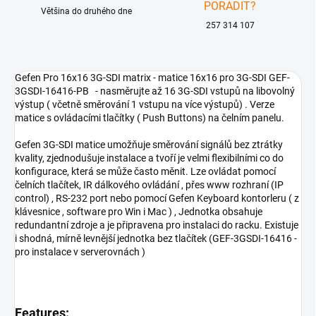
PORADIT?
Většina do druhého dne
257 314 107
Gefen Pro 16x16 3G-SDI matrix - matice 16x16 pro 3G-SDI GEF-
3GSDI-16416-PB - nasměrujte až 16 3G-SDI vstupů na libovolný
výstup ( včetně směrování 1 vstupu na více výstupů) . Verze
matice s ovládacími tlačítky ( Push Buttons)
na čelním panelu.
Gefen 3G-SDI matice umožňuje směrování signálů bez ztrátky
kvality, zjednodušuje instalace a tvoří je velmi flexibilními co do
konfigurace, která se může často měnit. Lze ovládat pomocí
čelních tlačítek, IR dálkového ovládání , přes www rozhraní (IP
control) , RS-232 port nebo pomocí Gefen Keyboard kontorleru ( z
klávesnice , software pro Win i Mac ) , Jednotka obsahuje
redundantní zdroje a je připravena pro instalaci do racku. Existuje
i shodná, mírně levnější jednotka bez tlačítek (GEF-3GSDI-16416 -
pro instalace v serverovnách )
Features: