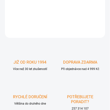
GFN-EXT-HDMI-1000HD60B - (4 strand LC-LC cable, CAT-5e,
HDMI*1000HD)
DETAILNÍ INFORMACE
ZEPTAT SE
JIŽ OD ROKU 1994
DOPRAVA ZDARMA
Více než 30 let zkušeností
Při objednávce nad 4 999 Kč
RYCHLÉ DORUČENÍ
POTŘEBUJETE
PORADIT?
Většina do druhého dne
257 314 107