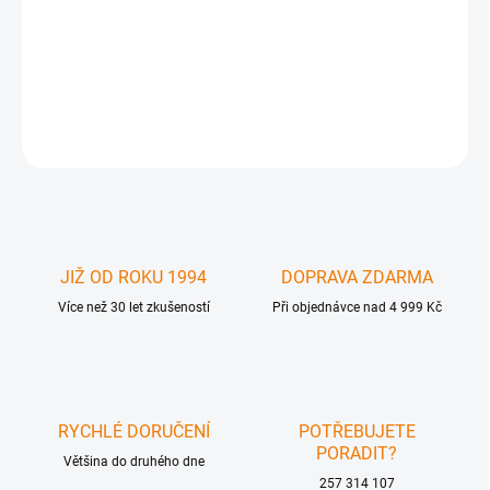
GFN-EXT-HDMI-1000HD30B - (4 strand LC-LC cable, CAT-5e,
HDMI'1000HD)
DETAILNÍ INFORMACE
ZEPTAT SE
JIŽ OD ROKU 1994
DOPRAVA ZDARMA
Více než 30 let zkušeností
Při objednávce nad 4 999 Kč
RYCHLÉ DORUČENÍ
POTŘEBUJETE
PORADIT?
Většina do druhého dne
257 314 107