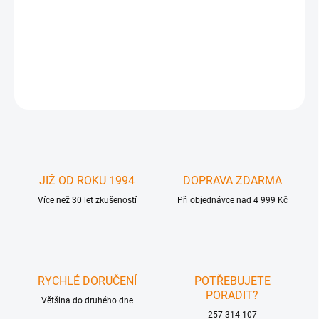
GFN-GTV-COMPSVID-2-HDMIS - GefenTV Composite to HDMI
Scaler
DETAILNÍ INFORMACE
ZEPTAT SE
JIŽ OD ROKU 1994
DOPRAVA ZDARMA
Více než 30 let zkušeností
Při objednávce nad 4 999 Kč
RYCHLÉ DORUČENÍ
POTŘEBUJETE
PORADIT?
Většina do druhého dne
257 314 107