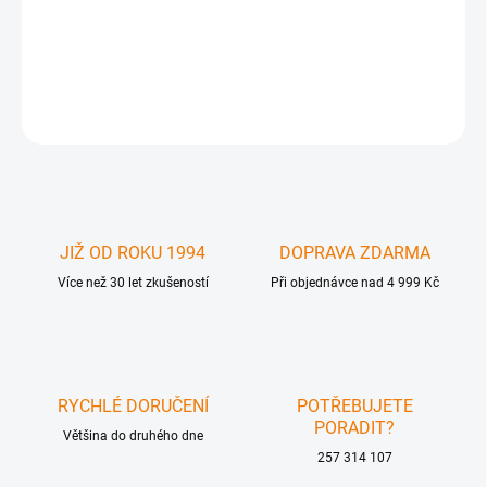
GFN-GTV-HDMI-SIGGEN - Gefen TV 1080p HDMI Signal Generator
DETAILNÍ INFORMACE
ZEPTAT SE
JIŽ OD ROKU 1994
DOPRAVA ZDARMA
Více než 30 let zkušeností
Při objednávce nad 4 999 Kč
RYCHLÉ DORUČENÍ
POTŘEBUJETE
PORADIT?
Většina do druhého dne
257 314 107