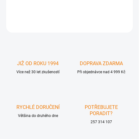
GFN-GTV-HDMI-1080PS - GefenTV 1080P HDMI Scaler
DETAILNÍ INFORMACE
ZEPTAT SE
JIŽ OD ROKU 1994
DOPRAVA ZDARMA
Více než 30 let zkušeností
Při objednávce nad 4 999 Kč
RYCHLÉ DORUČENÍ
POTŘEBUJETE
PORADIT?
Většina do druhého dne
257 314 107