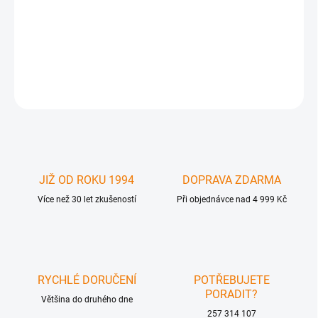
GFN-CAB-DVIFO-100MM - DVIFO DVI-D Fiber Optic Cable 100 ft
(M-M)
DETAILNÍ INFORMACE
ZEPTAT SE
JIŽ OD ROKU 1994
DOPRAVA ZDARMA
Více než 30 let zkušeností
Při objednávce nad 4 999 Kč
RYCHLÉ DORUČENÍ
POTŘEBUJETE
PORADIT?
Většina do druhého dne
257 314 107