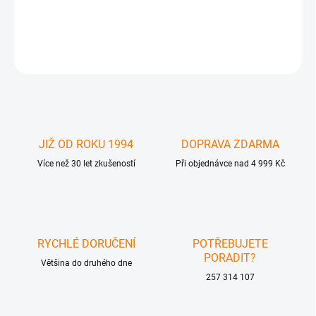
GFN-WP-DVI-W - DVI Wall Plate - White
DETAILNÍ INFORMACE
ZEPTAT SE
JIŽ OD ROKU 1994
DOPRAVA ZDARMA
Více než 30 let zkušeností
Při objednávce nad 4 999 Kč
RYCHLÉ DORUČENÍ
POTŘEBUJETE
PORADIT?
Většina do druhého dne
257 314 107