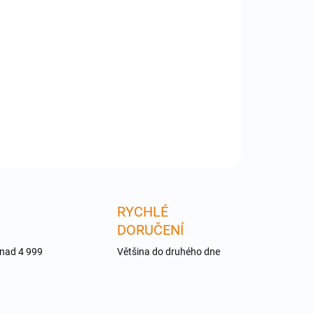
:
−
+
Přidat do košíku
-EXT-DVI-EDIDP - Stores DVI EDID information
ILNÍ INFORMACE
ZEPTAT SE
RYCHLÉ
DORUČENÍ
 nad 4 999
Většina do druhého dne