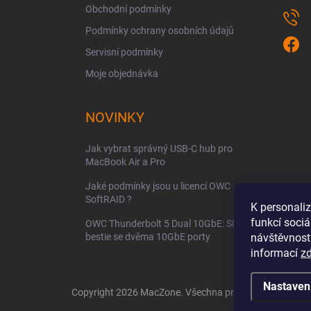
Obchodní podmínky
Podmínky ochrany osobních údajů
Servisní podmínky
Moje objednávka
NOVINKY
Jak vybrat správný USB-C hub pro
MacBook Air a Pro
Jaké podmínky jsou u licencí OWC
SoftRAID ?
K personali
funkcí sociá
OWC Thunderbolt 5 Dual 10GbE: Síťová
bestie se dvěma 10GbE porty
návštěvnost
informací
z
Nastaven
Copyright 2026
MacZone
. Všechna práva vyhrazena.
Up