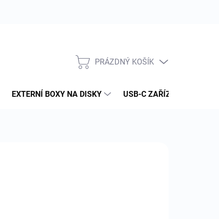
PRÁZDNÝ KOŠÍK
NÁKUPNÍ
KOŠÍK
EXTERNÍ BOXY NA DISKY
USB-C ZAŘÍZENÍ
PAM
:
GEFEN
496 Kč
16 Kč bez DPH
ná
YKLE DO [DNY]: 7