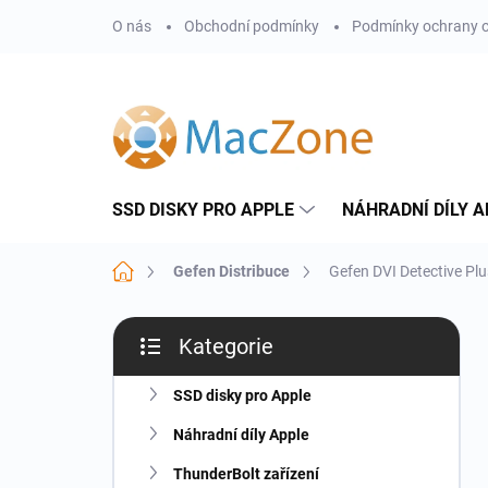
Přejít
O nás
Obchodní podmínky
Podmínky ochrany o
na
obsah
SSD DISKY PRO APPLE
NÁHRADNÍ DÍLY A
Domů
Gefen Distribuce
Gefen DVI Detective Pl
P
Kategorie
o
Přeskočit
s
kategorie
t
SSD disky pro Apple
r
Náhradní díly Apple
a
n
ThunderBolt zařízení