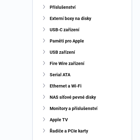
n
Příslušenství
í
p
Externí boxy na disky
a
n
USB-C zařízení
e
Paměti pro Apple
l
USB zařízení
Fire Wire zařízení
Serial ATA
Ethernet a Wi-Fi
NAS síťové pevné disky
Monitory a příslušenství
Apple TV
Řadiče a PCIe karty