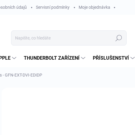
sobních údajů
Servisní podmínky
Moje objednávka
Hledat
PPLE
THUNDERBOLT ZAŘÍZENÍ
PŘÍSLUŠENSTVÍ
us - GFN-EXT-DVI-EDIDP
Neohodnoceno
Podrobnosti hodnocení
ZNAČKA
4 
3 7
Měr
OBV