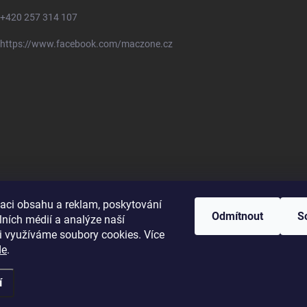
+420 257 314 107
https://www.facebook.com/maczone.cz
zaci obsahu a reklam, poskytování
Odmítnout
S
lních médií a analýze naší
i využíváme soubory cookies. Více
de
.
í
ravit nastavení cookies