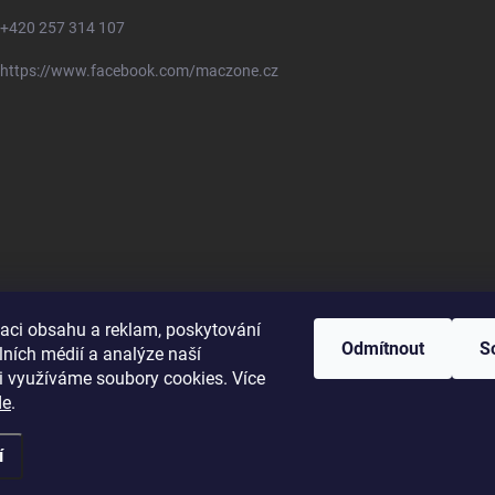
+420 257 314 107
https://www.facebook.com/maczone.cz
zaci obsahu a reklam, poskytování
Odmítnout
S
lních médií a analýze naší
i využíváme soubory cookies. Více
de
.
í
ravit nastavení cookies