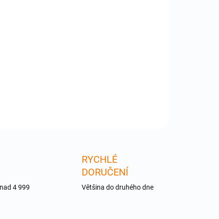
:
−
+
Přidat do košíku
-EXT-DVI-1600HD - Extend DVI, Audio, RS232 over
r
ILNÍ INFORMACE
ZEPTAT SE
RYCHLÉ
DORUČENÍ
 nad 4 999
Většina do druhého dne