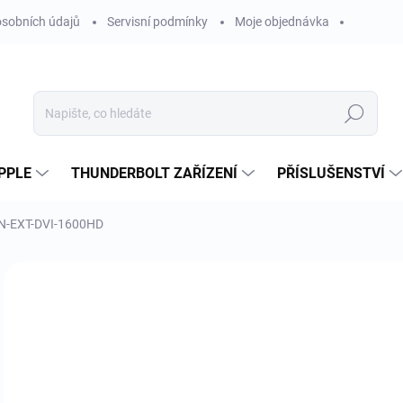
sobních údajů
Servisní podmínky
Moje objednávka
Hledat
PPLE
THUNDERBOLT ZAŘÍZENÍ
PŘÍSLUŠENSTVÍ
FN-EXT-DVI-1600HD
Neohodnoceno
Podrobnosti hodnocení
ZNAČKA
61
50 
Měr
OBV