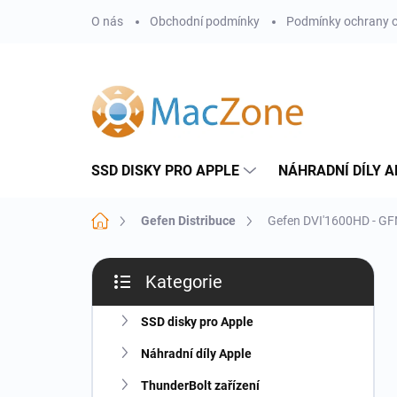
Přejít
O nás
Obchodní podmínky
Podmínky ochrany o
na
obsah
SSD DISKY PRO APPLE
NÁHRADNÍ DÍLY A
Domů
Gefen Distribuce
Gefen DVI'1600HD - G
P
Kategorie
o
Přeskočit
s
kategorie
t
SSD disky pro Apple
r
Náhradní díly Apple
a
n
ThunderBolt zařízení