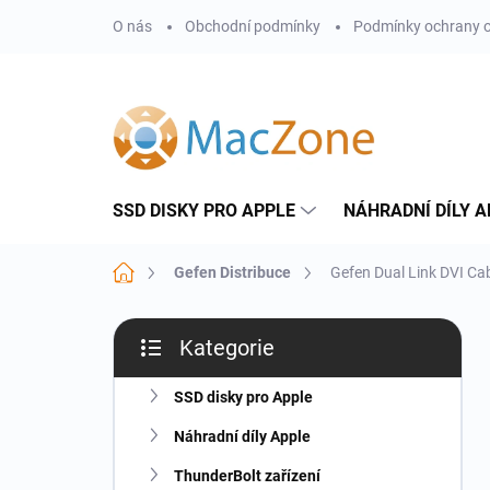
Přejít
O nás
Obchodní podmínky
Podmínky ochrany o
na
obsah
SSD DISKY PRO APPLE
NÁHRADNÍ DÍLY A
Domů
Gefen Distribuce
Gefen Dual Link DVI C
P
Kategorie
o
Přeskočit
s
kategorie
t
SSD disky pro Apple
r
Náhradní díly Apple
a
n
ThunderBolt zařízení