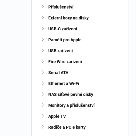
n
Příslušenství
í
p
Externí boxy na disky
a
n
USB-C zařízení
e
Paměti pro Apple
l
USB zařízení
Fire Wire zařízení
Serial ATA
Ethernet a Wi-Fi
NAS síťové pevné disky
Monitory a příslušenství
Apple TV
Řadiče a PCIe karty