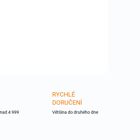
:
−
+
Přidat do košíku
-CAB-DVIC-DLX-60MM - 60 ft. DVI DLX Cable
ILNÍ INFORMACE
ZEPTAT SE
RYCHLÉ
DORUČENÍ
 nad 4 999
Většina do druhého dne