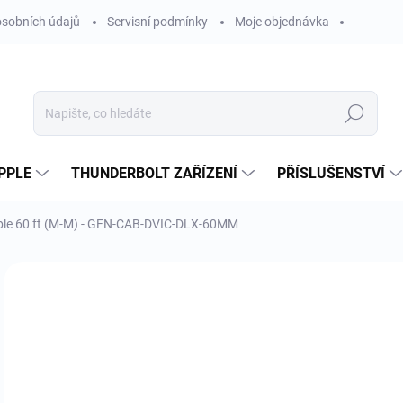
sobních údajů
Servisní podmínky
Moje objednávka
Hledat
PPLE
THUNDERBOLT ZAŘÍZENÍ
PŘÍSLUŠENSTVÍ
able 60 ft (M-M) - GFN-CAB-DVIC-DLX-60MM
Neohodnoceno
Podrobnosti hodnocení
ZNAČKA
10
8 9
Měr
OBV