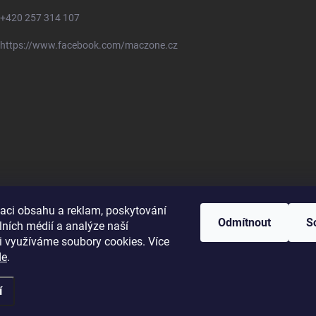
+420 257 314 107
https://www.facebook.com/maczone.cz
zaci obsahu a reklam, poskytování
Odmítnout
S
lních médií a analýze naší
i využíváme soubory cookies. Více
de
.
í
ravit nastavení cookies