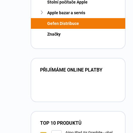
Stolní počítače Apple
Apple bazar a servis
Gefen Distribuce
Značky
PŘIJÍMÁME ONLINE PLATBY
TOP 10 PRODUKTŮ
Aiino iPad Air Graphite - obal