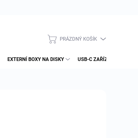
PRÁZDNÝ KOŠÍK
NÁKUPNÍ
KOŠÍK
EXTERNÍ BOXY NA DISKY
USB-C ZAŘÍZENÍ
PAM
:
GEFEN
 769 Kč
00 Kč bez DPH
ná
YKLE DO [DNY]: 7