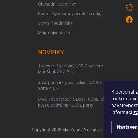
Obchodní podmínky
Podmínky ochrany osobních údajů
Servisní podmínky
Moje objednávka
NOVINKY
Jak vybrat správný USB-C hub pro
MacBook Air a Pro
Jaké podmínky jsou u licencí OWC
SoftRAID ?
K personali
funkcí sociá
OWC Thunderbolt 5 Dual 10GbE: Síťová
bestie se dvěma 10GbE porty
návštěvnost
informací
z
Nastaven
Copyright 2026
MacZone
. Všechna práva vyhrazena.
Up