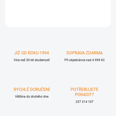
GFN-CAB-DVIC-DL-06MM - Dual Link DVI Cable 6 ft (M-M)
DETAILNÍ INFORMACE
ZEPTAT SE
JIŽ OD ROKU 1994
DOPRAVA ZDARMA
Více než 30 let zkušeností
Při objednávce nad 4 999 Kč
RYCHLÉ DORUČENÍ
POTŘEBUJETE
PORADIT?
Většina do druhého dne
257 314 107