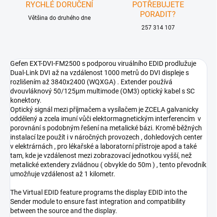
RYCHLÉ DORUČENÍ
POTŘEBUJETE
PORADIT?
Většina do druhého dne
257 314 107
Gefen EXT-DVI-FM2500 s podporou viruálního EDID prodlužuje
Dual-Link DVI až na vzdálenost 1000 metrů do DVI displeje s
rozlišením až 3840x2400 (WQXGA) . Extender používá
dvouvláknový 50/125µm multimode (OM3) optický kabel s SC
konektory.
Optický signál mezi příjmačem a vysílačem je ZCELA galvanicky
oddělený a zcela imuní vůči elektormagnetickým interferencím v
porovnání s podobným řešení na metalické bázi. Kromě běžných
instalací lze použít i v náročných provozech , dohledových center
v elektrárnách , pro lékařské a laboratorní přístroje apod a také
tam, kde je vzdálenost mezi zobrazovací jednotkou vyšší, než
metalické extendery zvládnou ( obvykle do 50m ) , tento převodník
umožňuje vzdálenost až 1 kilometr.
The Virtual EDID feature programs the display EDID into the
Sender module to ensure fast integration and compatibility
between the source and the display.