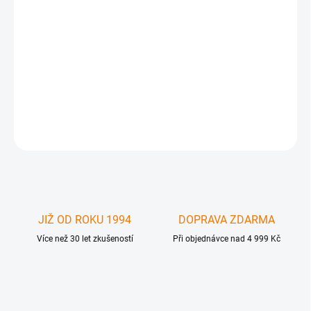
Gefen EXT-DVI-FM2500 s podporou viruálního EDID prodlužuje
Dual-Link DVI až na vzdálenost 1000 metrů do DVI displeje s
rozlišením až 3840x2400 (WQXGA) . Extender používá
dvouvláknový 50/125µm multimode (OM3) optický kabel s SC
konektory.
DETAILNÍ INFORMACE
ZEPTAT SE
JIŽ OD ROKU 1994
DOPRAVA ZDARMA
Více než 30 let zkušeností
Při objednávce nad 4 999 Kč