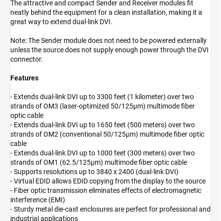
The attractive and compact Sender and Receiver modules fit
neatly behind the equipment for a clean installation, making it a
great way to extend dual-link DVI.
Note: The Sender module does not need to be powered externally
unless the source does not supply enough power through the DVI
connector.
Features
- Extends dual-link DVI up to 3300 feet (1 kilometer) over two
strands of OM3 (laser-optimized 50/125µm) multimode fiber
optic cable
- Extends dual-link DVI up to 1650 feet (500 meters) over two
strands of OM2 (conventional 50/125µm) multimode fiber optic
cable
- Extends dual-link DVI up to 1000 feet (300 meters) over two
strands of OM1 (62.5/125µm) multimode fiber optic cable
- Supports resolutions up to 3840 x 2400 (dual-link DVI)
- Virtual EDID allows EDID copying from the display to the source
- Fiber optic transmission eliminates effects of electromagnetic
interference (EMI)
- Sturdy metal die-cast enclosures are perfect for professional and
industrial applications