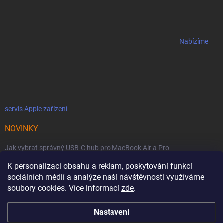
Nabízíme
servis Apple zařízení
NOVINKY
Jak vybrat správný USB-C hub pro MacBook Air a Pro
K personalizaci obsahu a reklam, poskytování funkcí
Jaké podmínky jsou u licencí OWC SoftRAID ?
sociálních médií a analýze naší návštěvnosti využíváme
OWC Thunderbolt 5 Dual 10GbE: Síťová bestie se dvěma 10GbE porty
soubory cookies. Více informací
zde
.
Nastavení