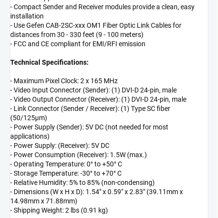
- Compact Sender and Receiver modules provide a clean, easy
installation
- Use Gefen CAB-2SC-xxx OM1 Fiber Optic Link Cables for
distances from 30 - 330 feet (9 - 100 meters)
- FCC and CE compliant for EMI/RFI emission
Technical Specifications:
- Maximum Pixel Clock: 2 x 165 MHz
- Video Input Connector (Sender): (1) DVI-D 24-pin, male
- Video Output Connector (Receiver): (1) DVI-D 24-pin, male
- Link Connector (Sender / Receiver): (1) Type SC fiber
(50/125µm)
- Power Supply (Sender): 5V DC (not needed for most
applications)
- Power Supply: (Receiver): 5V DC
- Power Consumption (Receiver): 1.5W (max.)
- Operating Temperature: 0° to +50° C
- Storage Temperature: -30° to +70° C
- Relative Humidity: 5% to 85% (non-condensing)
- Dimensions (W x H x D): 1.54" x 0.59" x 2.83" (39.11mm x
14.98mm x 71.88mm)
- Shipping Weight: 2 lbs (0.91 kg)