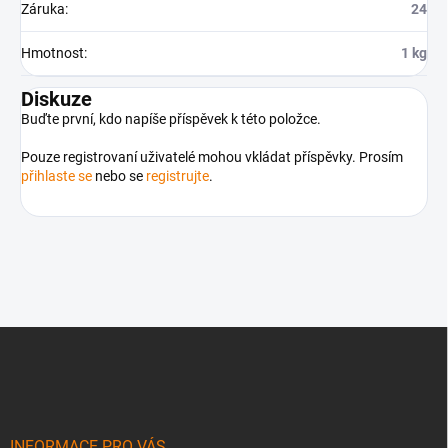
Záruka
:
24
Hmotnost
:
1 kg
Diskuze
Buďte první, kdo napíše příspěvek k této položce.
Pouze registrovaní uživatelé mohou vkládat příspěvky. Prosím
přihlaste se
nebo se
registrujte
.
Z
á
p
a
t
í
INFORMACE PRO VÁS