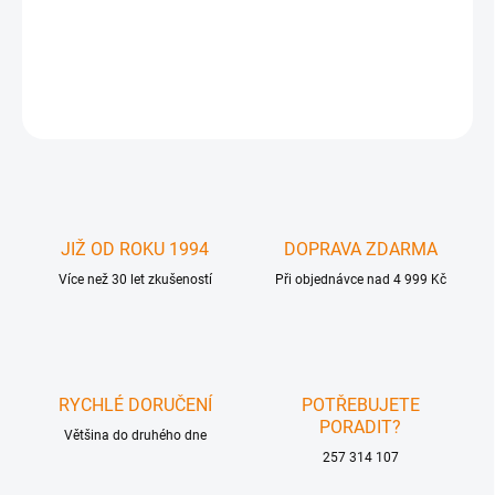
GFN-EXT-DIGAUD-141 - Extends your Digital S/PDIF or TOSlink
audio up to 330 ft
DETAILNÍ INFORMACE
ZEPTAT SE
JIŽ OD ROKU 1994
DOPRAVA ZDARMA
Více než 30 let zkušeností
Při objednávce nad 4 999 Kč
RYCHLÉ DORUČENÍ
POTŘEBUJETE
PORADIT?
Většina do druhého dne
257 314 107