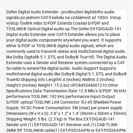
Gefen Digital Audio Extender - prodloužení digitálního audio
signálu po jednom CAT-5 kabelu na vzdálenost až 100m. Vstup
výstup Toslink nebo S/PDIF Extends Coaxial S/PDIF and
TOSLINK® Optical Digital audio up The Gefen EXT-DIGAUD-141
Digital Audio Extender over CAT-5 Extender allows you to place
your digital audio components anywhere you want. It supports
either S/PDIF or TOSLINK® digital audio signals, which are
commonly used to transmit stereo and multichannel digital audio
like Dolby Digital® 5.1, DTS, and Dolby® True HD. The Digital Audio
Extender uses a Sender and Receiver system connected by a CAT-
5e cable to extend the digital audio. Audio Support Supports
multichannel digital audio like Dolby® Digital 5.1, DTS, and Dolby®
TrueHD Shipping Info Length9.4 (Inches) Width6.3 (Inches)
Height3 (Inches) Weight1.15 (Lbs) UPC845344001210 Other
Specifications Data Transmission Rate: 12.8 Mb/s S/PDIF: 96 kHz
performance TOSLINK: 192 kHz performance Input/Output:
S/PDIF, optical TOSLINK Link Connector: RJ-45 Shielded Power
Supply: 5V DC Power Consumption: 5W (max) per power supply
Dimensions (W x H x D): 3.8" x 1.2" x 1.4" (96mm x 30mm x 35mm)
Shipping Weight: 5 lbs. (2.3 kg) In The Box EXT-DIGAUD-141
Sender unit (1) EXT-DIGAUD-141 Receiver unit (1) CAB-TLINK-
3MM-5ft TOSLINK® cable(1) EXT-PS526AIPN or EXT-PS526AIPN-