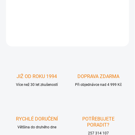
GFN-EXT-APPLECOMBO-10 - 10 ft. Active DVI, Firewire and USB
Extension cable (M-F)
DETAILNÍ INFORMACE
ZEPTAT SE
JIŽ OD ROKU 1994
DOPRAVA ZDARMA
Více než 30 let zkušeností
Při objednávce nad 4 999 Kč
RYCHLÉ DORUČENÍ
POTŘEBUJETE
PORADIT?
Většina do druhého dne
257 314 107