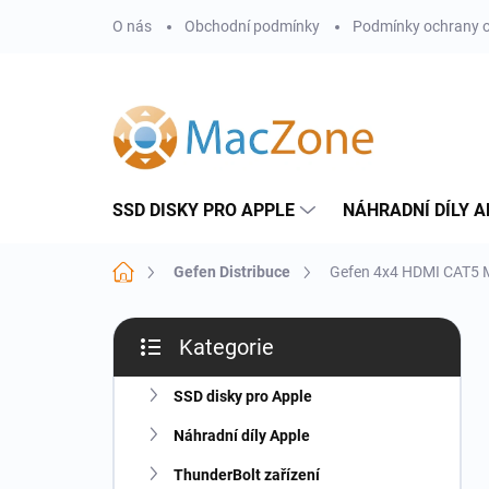
Přejít
O nás
Obchodní podmínky
Podmínky ochrany o
na
obsah
SSD DISKY PRO APPLE
NÁHRADNÍ DÍLY A
Domů
Gefen Distribuce
Gefen 4x4 HDMI CAT5 
P
Kategorie
o
Přeskočit
s
kategorie
t
SSD disky pro Apple
r
Náhradní díly Apple
a
n
ThunderBolt zařízení