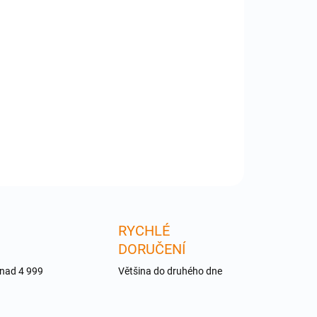
:
−
+
Přidat do košíku
-EXT-HDMI-CAT5-444 - 4x HDMI inputs, 4x HDMI
5 outputs to 4x HDMI Receivers
ILNÍ INFORMACE
ZEPTAT SE
RYCHLÉ
DORUČENÍ
 nad 4 999
Většina do druhého dne