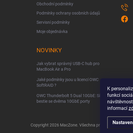
Obchodní podmínky
Podmínky ochrany osobních údajů
Servisní podmínky
Moje objednávka
NOVINKY
Jak vybrat správný USB-C hub pro
MacBook Air a Pro
Jaké podmínky jsou u licencí OWC
SoftRAID ?
K personali
funkcí sociá
OWC Thunderbolt 5 Dual 10GbE: Síťová
bestie se dvěma 10GbE porty
návštěvnost
informací
z
Nastaven
Copyright 2026
MacZone
. Všechna práva vyhrazena.
Up