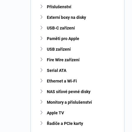
n
Příslušenství
í
p
Externí boxy na disky
a
n
USB-C zařízení
e
Paměti pro Apple
l
USB zařízení
Fire Wire zařízení
Serial ATA
Ethernet a Wi-Fi
NAS síťové pevné disky
Monitory a příslušenství
Apple TV
Řadiče a PCIe karty