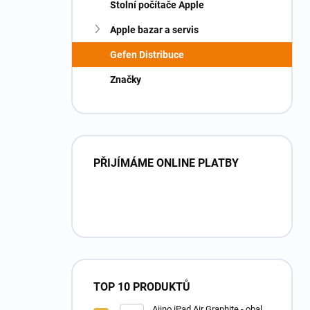
Stolní počítače Apple
Apple bazar a servis
Gefen Distribuce
Značky
PŘIJÍMÁME ONLINE PLATBY
TOP 10 PRODUKTŮ
Aiino iPad Air Graphite - obal