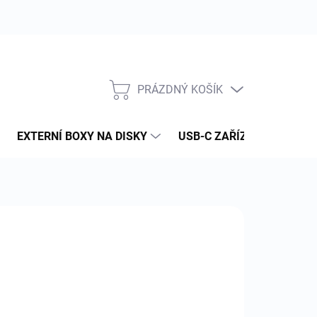
PRÁZDNÝ KOŠÍK
NÁKUPNÍ
KOŠÍK
EXTERNÍ BOXY NA DISKY
USB-C ZAŘÍZENÍ
PAM
:
GEFEN
4 026 Kč
 030 Kč bez DPH
ná
YKLE DO [DNY]: 7