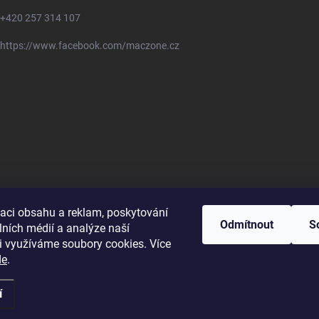
+420 257 314 107
https://www.facebook.com/maczone.cz
zaci obsahu a reklam, poskytování
Odmítnout
S
lních médií a analýze naší
i využíváme soubory cookies. Více
de
.
í
ravit nastavení cookies