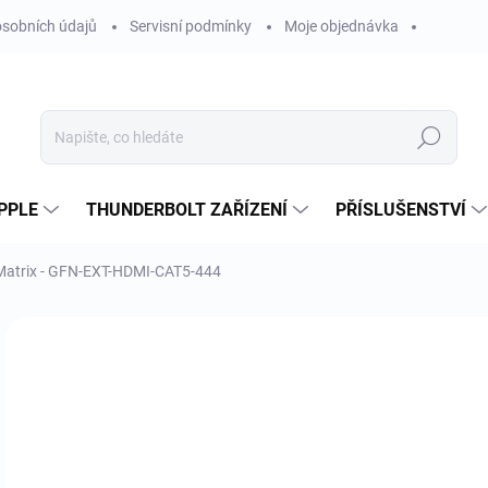
sobních údajů
Servisní podmínky
Moje objednávka
Hledat
PPLE
THUNDERBOLT ZAŘÍZENÍ
PŘÍSLUŠENSTVÍ
Matrix - GFN-EXT-HDMI-CAT5-444
Neohodnoceno
Podrobnosti hodnocení
ZNAČKA
14
119
Měr
OBV