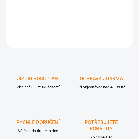
GFN-CAB-LC-300 - 4 Strand LC-LC Fiber Optic Link - 300 Foot
Cable
DETAILNÍ INFORMACE
ZEPTAT SE
JIŽ OD ROKU 1994
DOPRAVA ZDARMA
Více než 30 let zkušeností
Při objednávce nad 4 999 Kč
RYCHLÉ DORUČENÍ
POTŘEBUJETE
PORADIT?
Většina do druhého dne
257 314 107