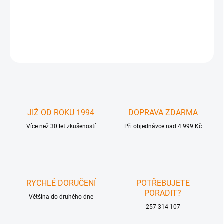
GFN-EXT-HDMI-242-BLK - 2x HDMI inputs, 2x HDMI outputs
(mirrored), 1x TOSLink w/ Discrete IR Remote Control
DETAILNÍ INFORMACE
ZEPTAT SE
JIŽ OD ROKU 1994
DOPRAVA ZDARMA
Více než 30 let zkušeností
Při objednávce nad 4 999 Kč
RYCHLÉ DORUČENÍ
POTŘEBUJETE
PORADIT?
Většina do druhého dne
257 314 107