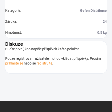
Kategorie
:
Gefen Distribuce
Záruka
:
24
Hmotnost
:
0.5 kg
Diskuze
Buďte první, kdo napíše příspěvek k této položce.
Pouze registrovaní uživatelé mohou vkládat příspěvky. Prosím
přihlaste se
nebo se
registrujte
.
Z
á