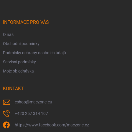
p
a
t
í
INFORMACE PRO VÁS
O nás
Obchodní podmínky
Podmínky ochrany osobních údajů
Servisní podmínky
Moje objednávka
KONTAKT
eshop
@
maczone.eu
+420 257 314 107
https://www.facebook.com/maczone.cz