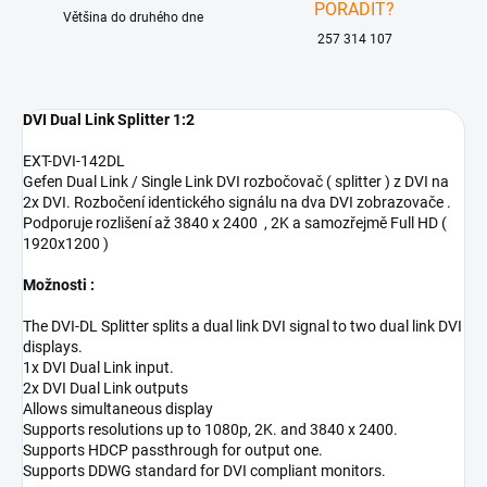
PORADIT?
Většina do druhého dne
257 314 107
DVI Dual Link Splitter 1:2
EXT-DVI-142DL
Gefen Dual Link / Single Link DVI rozbočovač ( splitter ) z DVI na
2x DVI. Rozbočení identického signálu na dva DVI zobrazovače .
Podporuje rozlišení až 3840 x 2400 , 2K a samozřejmě Full HD (
1920x1200 )
Možnosti :
The DVI-DL Splitter splits a dual link DVI signal to two dual link DVI
displays.
1x DVI Dual Link input.
2x DVI Dual Link outputs
Allows simultaneous display
Supports resolutions up to 1080p, 2K. and 3840 x 2400.
Supports HDCP passthrough for output one.
Supports DDWG standard for DVI compliant monitors.