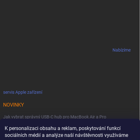
Nabízíme
servis Apple zařízení
NOVINKY
Jak vybrat správný USB-C hub pro MacBook Air a Pro
K personalizaci obsahu a reklam, poskytování funkcí
Jaké podmínky jsou u licencí OWC SoftRAID ?
sociálních médií a analýze naší návštěvnosti využíváme
OWC Thunderbolt 5 Dual 10GbE: Síťová bestie se dvěma 10GbE porty