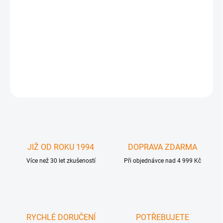
DVI Dual Link Splitter 1:2 EXT-DVI-142DL Gefen Dual Link / Single
Link DVI rozbočovač ( splitter ) z DVI na 2x DVI. Rozbočení
identického signálu na dva DVI zobrazovače . Podporuje rozlišení
až 3840 x 2400 , 2K a samozřejmě Full HD ( 1920x1200 )
DETAILNÍ INFORMACE
ZEPTAT SE
JIŽ OD ROKU 1994
DOPRAVA ZDARMA
Více než 30 let zkušeností
Při objednávce nad 4 999 Kč
RYCHLÉ DORUČENÍ
POTŘEBUJETE