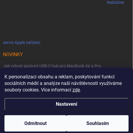
Nabízíme
servis Apple zařízení
NOVINKY
Jak vybrat správný USB-C hub pro MacBook Air a Pro
K personalizaci obsahu a reklam, poskytování funkcí
Jaké podmínky jsou u licencí OWC SoftRAID ?
sociálních médií a analýze naší návštěvnosti využíváme
OWC Thunderbolt 5 Dual 10GbE: Síťová bestie se dvěma 10GbE porty
soubory cookies. Více informací
zde
.
Nastavení
Copyright 2026
MacZone
. Všechna práva vyhrazena.
Upravit nastavení
cookies
Odmítnout
Souhlasím
Vytvořil Shoptet