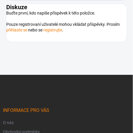
Diskuze
Buďte první, kdo napíše příspěvek k této položce.
Pouze registrovaní uživatelé mohou vkládat příspěvky. Prosím
přihlaste se
nebo se
registrujte
.
Z
á
p
a
t
í
INFORMACE PRO VÁS
O nás
Obchodní podmínky