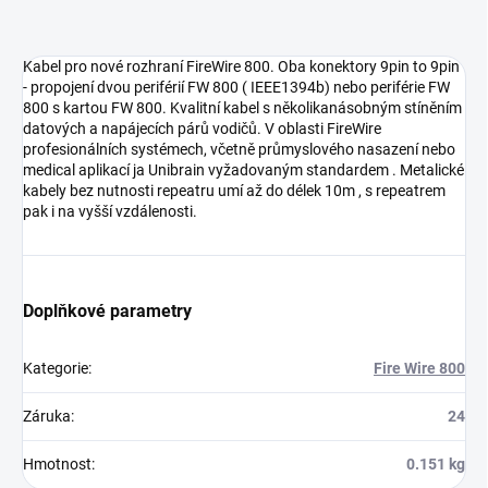
Kabel pro nové rozhraní FireWire 800. Oba konektory 9pin to 9pin
- propojení dvou periférií FW 800 ( IEEE1394b) nebo periférie FW
800 s kartou FW 800. Kvalitní kabel s několikanásobným stíněním
datových a napájecích párů vodičů. V oblasti FireWire
profesionálních systémech, včetně průmyslového nasazení nebo
medical aplikací ja Unibrain vyžadovaným standardem . Metalické
kabely bez nutnosti repeatru umí až do délek 10m , s repeatrem
pak i na vyšší vzdálenosti.
Doplňkové parametry
Kategorie
:
Fire Wire 800
Záruka
:
24
Hmotnost
:
0.151 kg