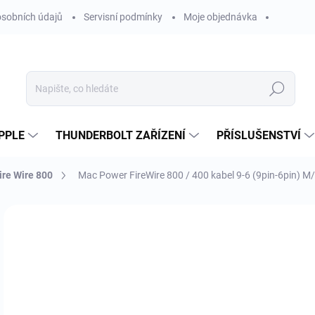
sobních údajů
Servisní podmínky
Moje objednávka
Hledat
PPLE
THUNDERBOLT ZAŘÍZENÍ
PŘÍSLUŠENSTVÍ
ire Wire 800
Mac Power FireWire 800 / 400 kabel 9-6 (9pin-6pin) M
Neohodnoceno
Podrobnosti hodnocení
ZNAČKA
4
349
Měr
NE