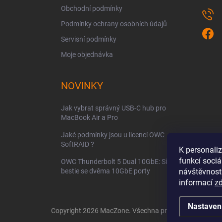
Obchodní podmínky
Podmínky ochrany osobních údajů
Servisní podmínky
Moje objednávka
NOVINKY
Jak vybrat správný USB-C hub pro
MacBook Air a Pro
Jaké podmínky jsou u licencí OWC
SoftRAID ?
K personali
funkcí sociá
OWC Thunderbolt 5 Dual 10GbE: Síťová
bestie se dvěma 10GbE porty
návštěvnost
informací
z
Nastaven
Copyright 2026
MacZone
. Všechna práva vyhrazena.
Up