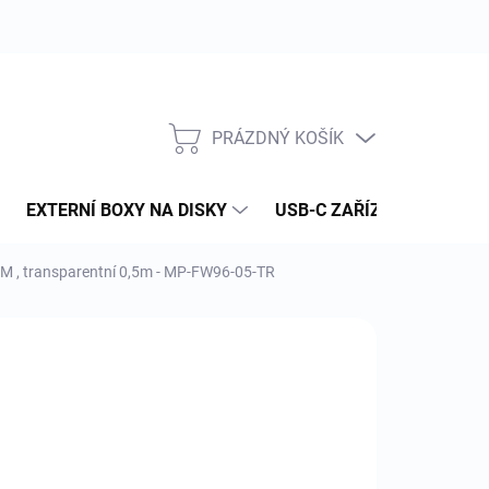
PRÁZDNÝ KOŠÍK
NÁKUPNÍ
KOŠÍK
EXTERNÍ BOXY NA DISKY
USB-C ZAŘÍZENÍ
PAM
/M , transparentní 0,5m - MP-FW96-05-TR
:
MACPOWER (INXTRON)
22 Kč
 Kč bez DPH
ná
NÍ SKLADEM