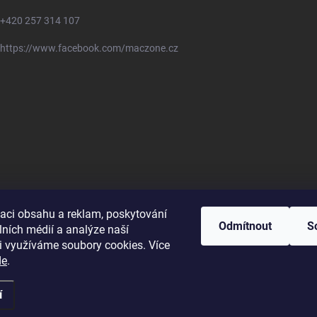
+420 257 314 107
https://www.facebook.com/maczone.cz
zaci obsahu a reklam, poskytování
Odmítnout
S
lních médií a analýze naší
i využíváme soubory cookies. Více
de
.
í
ravit nastavení cookies