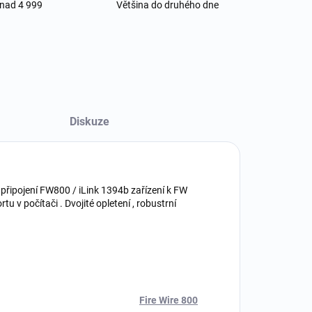
 nad 4 999
Většina do druhého dne
Diskuze
připojení FW800 / iLink 1394b zařízení k FW
u v počítači . Dvojité opletení , robustrní
Fire Wire 800