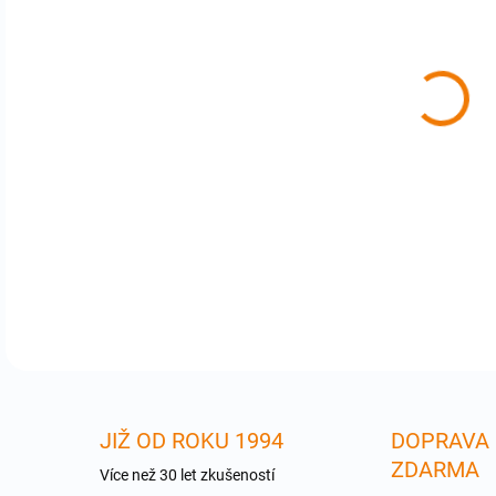
cena
MP-
sam
1394
FW 4
ople
DETA
JIŽ OD ROKU 1994
DOPRAVA
ZDARMA
Více než 30 let zkušeností