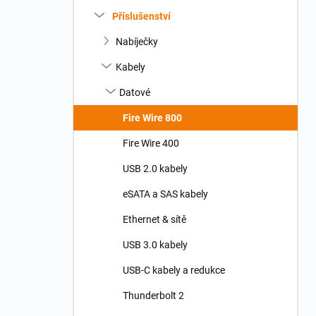
n
Příslušenství
í
p
Nabíječky
a
n
Kabely
e
Datové
l
Fire Wire 800
Fire Wire 400
USB 2.0 kabely
eSATA a SAS kabely
Ethernet & sítě
USB 3.0 kabely
USB-C kabely a redukce
Thunderbolt 2