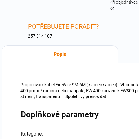
Při objednávce
Kč
POTŘEBUJETE PORADIT?
257 314 107
Popis
Propojovací kabel FireWire 9M-6M ( samec-samec) . Vhodné k 
400 portu / řadiči a nebo naopak , FW 400 zařízení k FW800 port
stínění , transparentní . Spolehlivý přenos dat .
Doplňkové parametry
Kategorie
: