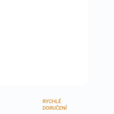
:
−
+
Přidat do košíku
FW96-05-TR - Propojovací kabel FireWire 9M-6M (
ec-samec) . Vhodné k připojení FW800 / iLink
b zařízení k FW 400 portu / řadiči a nebo naopak ,
00 zařízení k FW800 portu v počítači . Dvojité
tení , robustrní stínění , transparentní . Spo
ILNÍ INFORMACE
ZEPTAT SE
RYCHLÉ
DORUČENÍ