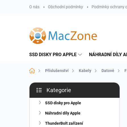
Přejít
O nás
Obchodní podmínky
Podmínky ochrany o
na
obsah
SSD DISKY PRO APPLE
NÁHRADNÍ DÍLY A
Domů
Příslušenství
Kabely
Datové
F
P
Kategorie
o
Přeskočit
s
kategorie
t
SSD disky pro Apple
r
Náhradní díly Apple
a
n
ThunderBolt zařízení