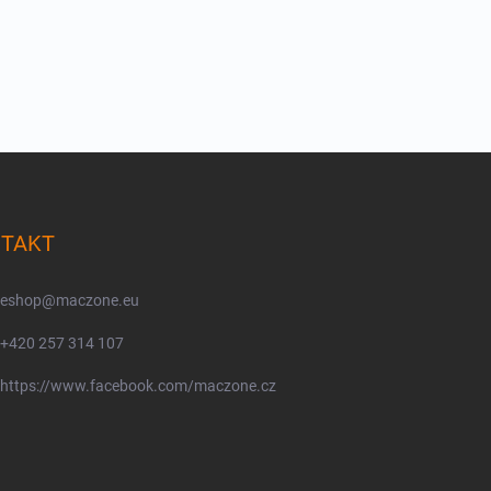
TAKT
eshop
@
maczone.eu
+420 257 314 107
https://www.facebook.com/maczone.cz