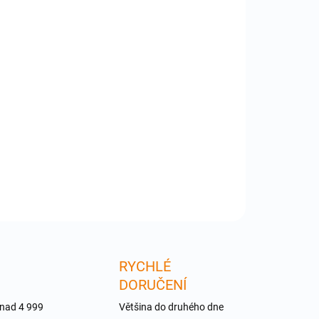
:
−
+
Přidat do košíku
j pro řadu : LaCie 5Big Office / 5big Office+ LaCie
g NAS Pro LaCie 5Big Thunderbolt Series LaCie 5big
work 2 Konektor - 4pin Parametry 150W / 12V /
5A
ILNÍ INFORMACE
ZEPTAT SE
RYCHLÉ
DORUČENÍ
 nad 4 999
Většina do druhého dne