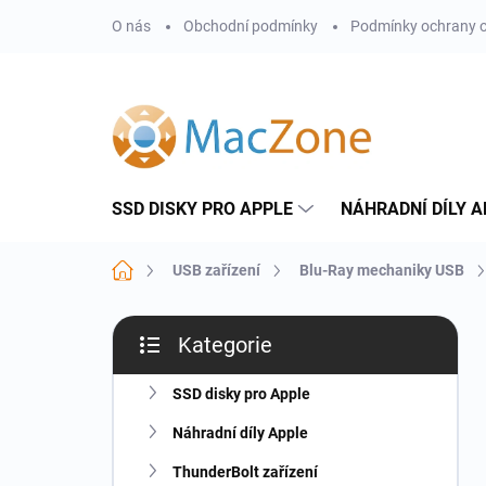
Přejít
O nás
Obchodní podmínky
Podmínky ochrany o
na
obsah
SSD DISKY PRO APPLE
NÁHRADNÍ DÍLY A
Domů
USB zařízení
Blu-Ray mechaniky USB
P
Kategorie
o
Přeskočit
s
kategorie
t
SSD disky pro Apple
r
Náhradní díly Apple
a
n
ThunderBolt zařízení