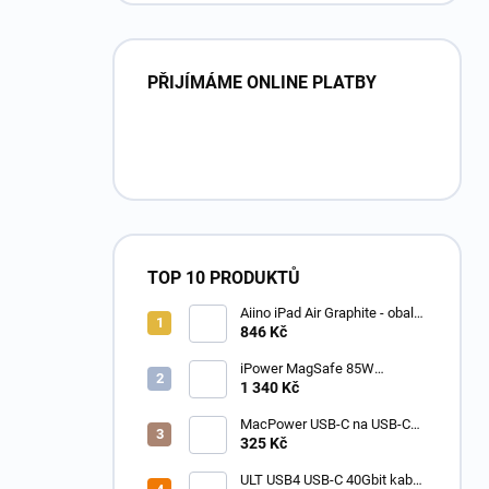
PŘIJÍMÁME ONLINE PLATBY
TOP 10 PRODUKTŮ
Aiino iPad Air Graphite - obal
pro iPad Air s držákem na pero
846 Kč
zelený
iPower MagSafe 85W
napájecí adaptér pro Apple
1 340 Kč
MacBook Pro 15 /17 - TC-
A1172
MacPower USB-C na USB-C
Apple nabíjecí a datový kabel
325 Kč
typ délka 1m pro Apple bílý ,
Fast Charge 5A
ULT USB4 USB-C 40Gbit kabel