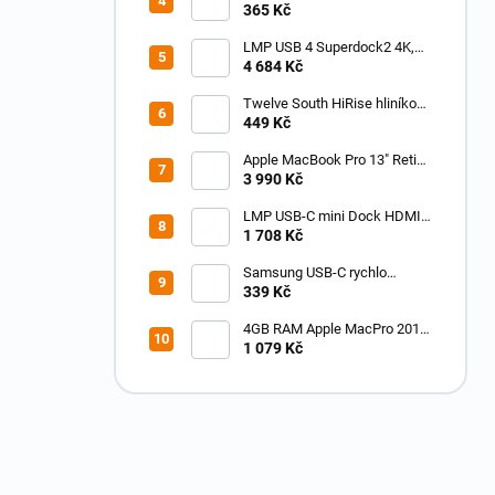
M-M až 240W, až 8K@60Hz -
365 Kč
1m opletený
LMP USB 4 Superdock2 4K,
15 portů dual 4K@60Hz USB
4 684 Kč
3.0, Ethernet 2,5Gb,
SD/MicroSD, USB-C nabíjení a
Twelve South HiRise hliníkový
další, Space Gra
nastavitelný stojánek pro
449 Kč
iPhone černý
Apple MacBook Pro 13" Retina
A1706 / A1708 2016-2017-
3 990 Kč
2018 LCD glass TN panel
LMP USB-C mini Dock HDMI
3x USB 3.0, Ethernet, čtečka
1 708 Kč
SD/MicroSD, USB-C nabíjení
space grey
Samsung USB-C rychlo
nabíječka s podporou Power
339 Kč
Delivery 3.0 A 25W
4GB RAM Apple MacPro 2010
a 2012 ECC DDR3 -1333Mhz
1 079 Kč
2010 Intel Westmere/ 2012
Gulftown