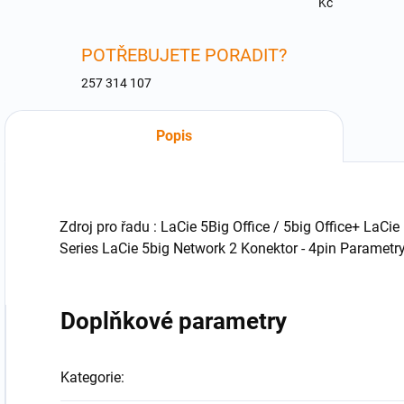
Kč
POTŘEBUJETE PORADIT?
257 314 107
Popis
Zdroj pro řadu : LaCie 5Big Office / 5big Office+ LaC
Series LaCie 5big Network 2 Konektor - 4pin Parametr
Doplňkové parametry
Kategorie
: