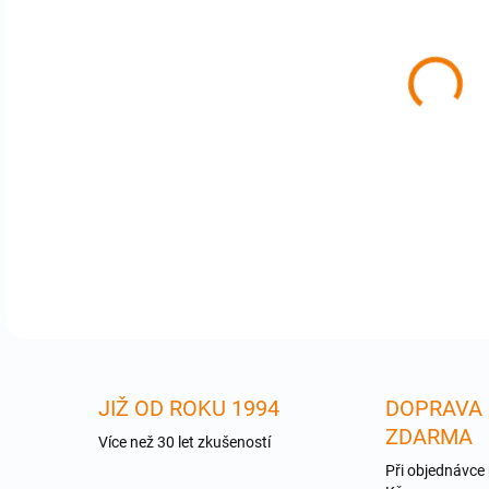
cena
Zdro
5Bi
Net
12,
DETA
JIŽ OD ROKU 1994
DOPRAVA
ZDARMA
Více než 30 let zkušeností
Při objednávce