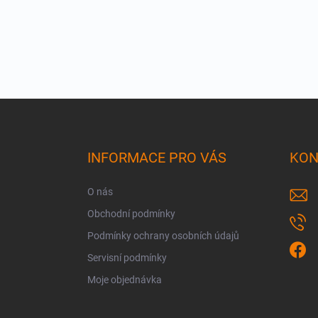
Z
á
p
a
INFORMACE PRO VÁS
KON
t
í
O nás
Obchodní podmínky
Podmínky ochrany osobních údajů
Servisní podmínky
Moje objednávka