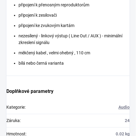
připojení k přenosným reproduktorům
připojení k zesilovači
připojení ke zvukovým kartám
nezesílený - linkový výstup ( Line Out / AUX ) - minimální
zkreslení signálu
měkčený kabel , velmi ohebný , 110 cm
bílá nebo černá varianta
Doplňkové parametry
Kategorie
:
Audio
Záruka
:
24
Hmotnost
:
0.02 kg