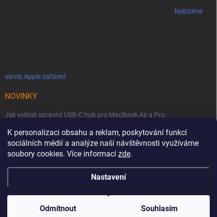
Nabízíme
servis Apple zařízení
NOVINKY
Jak vybrat správný USB-C hub pro MacBook Air a Pro
K personalizaci obsahu a reklam, poskytování funkcí
Jaké podmínky jsou u licencí OWC SoftRAID ?
sociálních médií a analýze naší návštěvnosti využíváme
OWC Thunderbolt 5 Dual 10GbE: Síťová bestie se dvěma 10GbE porty
soubory cookies. Více informací
zde
.
Nastavení
Copyright 2026
MacZone
. Všechna práva vyhrazena.
Upravit nastavení
cookies
Odmítnout
Souhlasím