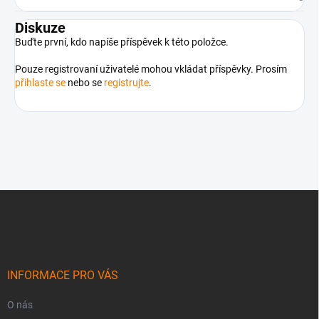
Diskuze
Buďte první, kdo napíše příspěvek k této položce.
Pouze registrovaní uživatelé mohou vkládat příspěvky. Prosím
přihlaste se
nebo se
registrujte
.
Z
á
p
a
t
í
INFORMACE PRO VÁS
O nás