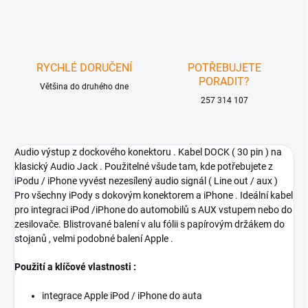
RYCHLÉ DORUČENÍ
POTŘEBUJETE
PORADIT?
Většina do druhého dne
257 314 107
Audio výstup z dockového konektoru . Kabel DOCK ( 30 pin ) na
klasický Audio Jack . Použitelné všude tam, kde potřebujete z
iPodu / iPhone vyvést nezesílený audio signál ( Line out / aux )
Pro všechny iPody s dokovým konektorem a iPhone . Ideální kabel
pro integraci iPod /iPhone do automobilů s AUX vstupem nebo do
zesilovače. Blistrované balení v alu fólii s papírovým držákem do
stojanů , velmi podobné balení Apple .
Použití a klíčové vlastnosti :
integrace Apple iPod / iPhone do auta