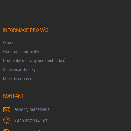
á
p
a
t
í
INFORMACE PRO VÁS
O nás
Obchodní podmínky
Podmínky ochrany osobních údajů
Servisní podmínky
Moje objednávka
KONTAKT
eshop
@
maczone.eu
+420 257 314 107