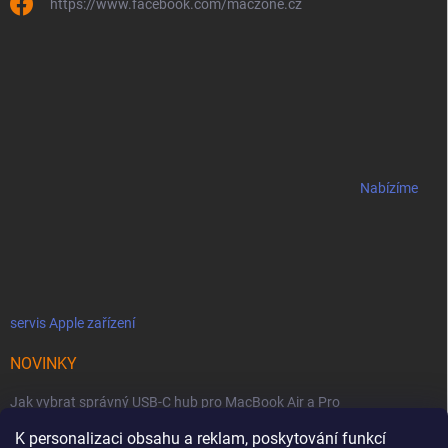
https://www.facebook.com/maczone.cz
Nabízíme
servis Apple zařízení
NOVINKY
Jak vybrat správný USB-C hub pro MacBook Air a Pro
K personalizaci obsahu a reklam, poskytování funkcí
Jaké podmínky jsou u licencí OWC SoftRAID ?