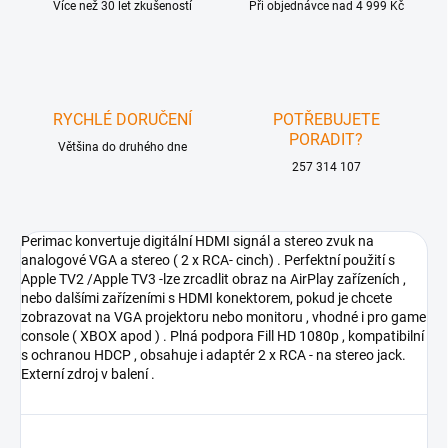
Více než 30 let zkušeností
Při objednávce nad 4 999 Kč
RYCHLÉ DORUČENÍ
POTŘEBUJETE
PORADIT?
Většina do druhého dne
257 314 107
Perimac konvertuje digitální HDMI signál a stereo zvuk na
analogové VGA a stereo ( 2 x RCA- cinch) . Perfektní použití s
Apple TV2 /Apple TV3 -lze zrcadlit obraz na AirPlay zařízeních ,
nebo dalšími zařízeními s HDMI konektorem, pokud je chcete
zobrazovat na VGA projektoru nebo monitoru , vhodné i pro game
console ( XBOX apod ) . Plná podpora Fill HD 1080p , kompatibilní
s ochranou HDCP , obsahuje i adaptér 2 x RCA - na stereo jack.
Externí zdroj v balení .