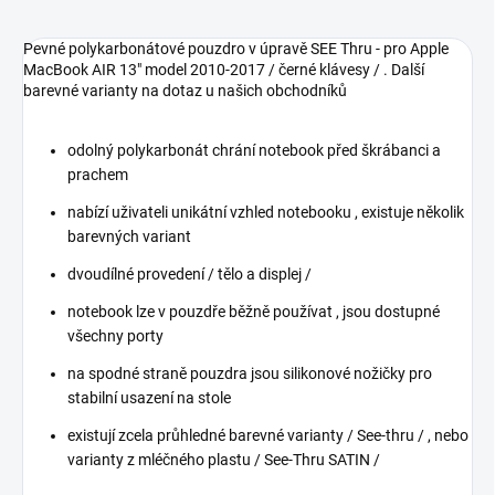
Pevné polykarbonátové pouzdro v úpravě SEE Thru - pro Apple
MacBook AIR 13" model 2010-2017 / černé klávesy / . Další
barevné varianty na dotaz u našich obchodníků
odolný polykarbonát chrání notebook před škrábanci a
prachem
nabízí uživateli unikátní vzhled notebooku , existuje několik
barevných variant
dvoudílné provedení / tělo a displej /
notebook lze v pouzdře běžně používat , jsou dostupné
všechny porty
na spodné straně pouzdra jsou silikonové nožičky pro
stabilní usazení na stole
existují zcela průhledné barevné varianty / See-thru / , nebo
varianty z mléčného plastu / See-Thru SATIN /