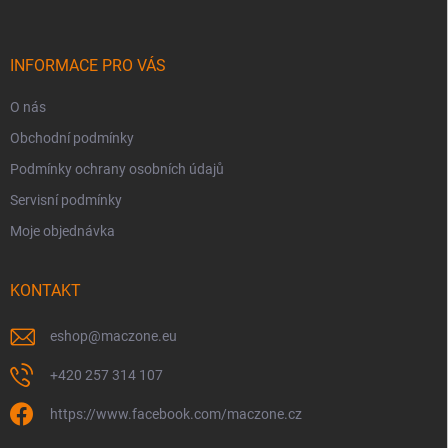
p
a
t
í
INFORMACE PRO VÁS
O nás
Obchodní podmínky
Podmínky ochrany osobních údajů
Servisní podmínky
Moje objednávka
KONTAKT
eshop
@
maczone.eu
+420 257 314 107
https://www.facebook.com/maczone.cz