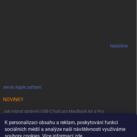
Nabízíme
servis Apple zařízení
NOVINKY
Jak vybrat správný USB-C hub pro MacBook Air a Pro
K personalizaci obsahu a reklam, poskytování funkcí
Jaké podmínky jsou u licencí OWC SoftRAID ?
sociálních médií a analýze naší návštěvnosti využíváme
OWC Thunderbolt 5 Dual 10GbE: Síťová bestie se dvěma 10GbE porty
soubory cookies. Více informací
zde
.