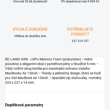
Více než 30 let zkušeností
Při objednávce nad 4 999 Kč
RYCHLÉ DORUČENÍ
POTŘEBUJETE
PORADIT?
Většina do druhého dne
257 314 107
BE-LAMO-GRN - LRPu Memory Foam (polyuretan) • Velmi
působivý a elegantní obal z paměťové pěny o tloušťce 5 mm. •
Všitý vnitřní okraj textilie pro maximální ochranu Vašeho
MacBooku Air 13inch. • Trendy a jedinečný design, který se hodí
pro Váš MacBook Air 13inch. • Speciální zip stahováky. rozměry:
325 x 227 x 14 mm
Doplňkové parametry