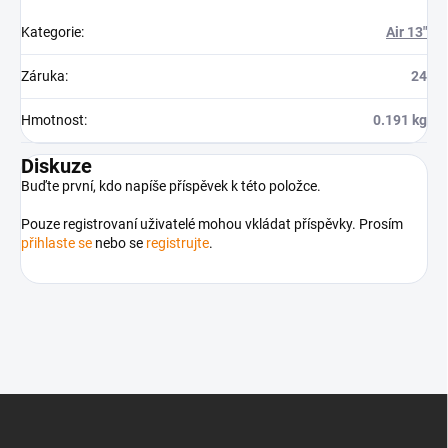
Kategorie
:
Air 13"
Záruka
:
24
Hmotnost
:
0.191 kg
Diskuze
Buďte první, kdo napíše příspěvek k této položce.
Pouze registrovaní uživatelé mohou vkládat příspěvky. Prosím
přihlaste se
nebo se
registrujte
.
Z
á