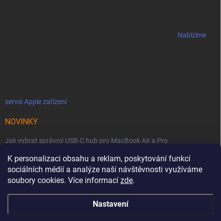
Nabízíme
servis Apple zařízení
NOVINKY
Jak vybrat správný USB-C hub pro MacBook Air a Pro
Jaké podmínky jsou u licencí OWC SoftRAID ?
K personalizaci obsahu a reklam, poskytování funkcí
sociálních médií a analýze naší návštěvnosti využíváme
OWC Thunderbolt 5 Dual 10GbE: Síťová bestie se dvěma 10GbE porty
soubory cookies. Více informací
zde
.
Nastavení