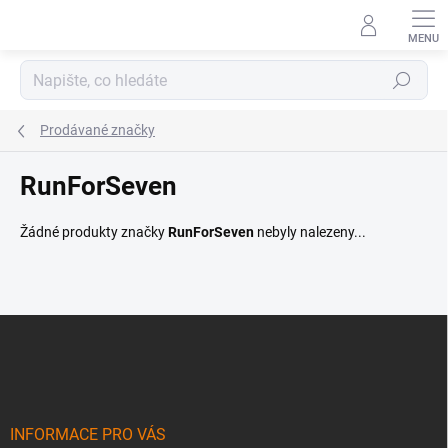
Přejít
na
obsah
Hledat
Prodávané značky
RunForSeven
Žádné produkty značky
RunForSeven
nebyly nalezeny...
Z
á
p
a
t
í
INFORMACE PRO VÁS