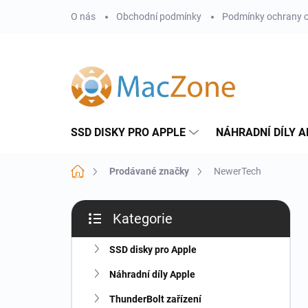
Přejít
O nás
Obchodní podmínky
Podmínky ochrany o
na
obsah
SSD DISKY PRO APPLE
NÁHRADNÍ DÍLY A
Domů
Prodávané značky
NewerTech
P
Kategorie
o
Přeskočit
s
kategorie
t
SSD disky pro Apple
r
Náhradní díly Apple
a
n
ThunderBolt zařízení