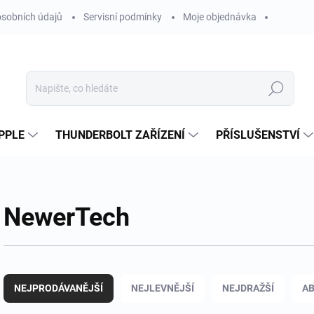
sobních údajů
Servisní podmínky
Moje objednávka
Hledat
PPLE
THUNDERBOLT ZAŘÍZENÍ
PŘÍSLUŠENSTVÍ
NewerTech
Ř
a
NEJPRODÁVANĚJŠÍ
NEJLEVNĚJŠÍ
NEJDRAŽŠÍ
A
z
e