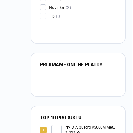
Novinka
2
Tip
0
PŘIJÍMÁME ONLINE PLATBY
TOP 10 PRODUKTŮ
NVIDIA Quadro K3000M Metal
2GB MXM grafická karta
2 412 Kč