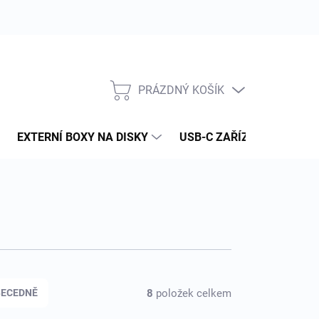
PRÁZDNÝ KOŠÍK
NÁKUPNÍ
KOŠÍK
EXTERNÍ BOXY NA DISKY
USB-C ZAŘÍZENÍ
PAM
8
položek celkem
BECEDNĚ