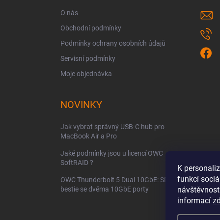
í
O nás
Obchodní podmínky
Podmínky ochrany osobních údajů
Servisní podmínky
Moje objednávka
NOVINKY
Jak vybrat správný USB-C hub pro
MacBook Air a Pro
Jaké podmínky jsou u licencí OWC
SoftRAID ?
K personali
funkcí sociá
OWC Thunderbolt 5 Dual 10GbE: Síťová
návštěvnost
bestie se dvěma 10GbE porty
informací
z