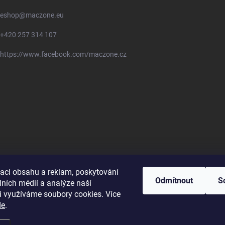
u
eshop
@
maczone.eu
+420 257 314 107
https://www.facebook.com/maczone.cz
zaci obsahu a reklam, poskytování
Odmítnout
S
lních médií a analýze naší
i využíváme soubory cookies. Více
de
.