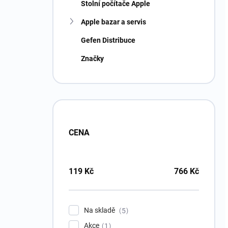
Stolní počítače Apple
Apple bazar a servis
Gefen Distribuce
Značky
CENA
119
Kč
766
Kč
Na skladě
5
Akce
1