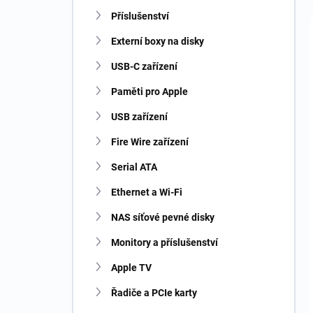
n
Příslušenství
í
p
Externí boxy na disky
a
n
USB-C zařízení
e
Paměti pro Apple
l
USB zařízení
Fire Wire zařízení
Serial ATA
Ethernet a Wi-Fi
NAS síťové pevné disky
Monitory a příslušenství
Apple TV
Řadiče a PCIe karty