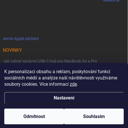
Nabízíme
servis Apple zařízení
NOVINKY
Jak vybrat správný USB-C hub pro MacBook Air a Pro
Jaké podmínky jsou u licencí OWC SoftRAID ?
K personalizaci obsahu a reklam, poskytování funkcí
sociálních médií a analýze naší návštěvnosti využíváme
OWC Thunderbolt 5 Dual 10GbE: Síťová bestie se dvěma 10GbE porty
soubory cookies. Více informací
zde
.
Nastavení
Copyright 2026
MacZone
. Všechna práva vyhrazena.
Upravit nastavení
cookies
Odmítnout
Souhlasím
Vytvořil Shoptet