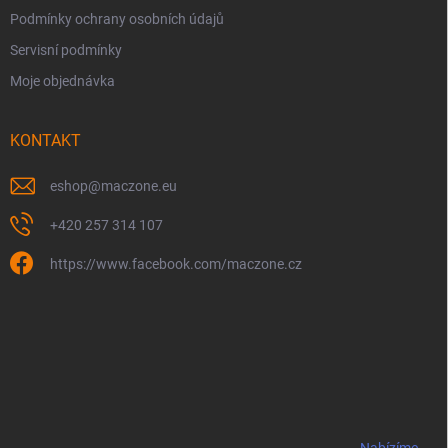
p
i
Podmínky ochrany osobních údajů
s
Servisní podmínky
u
Moje objednávka
KONTAKT
eshop
@
maczone.eu
+420 257 314 107
https://www.facebook.com/maczone.cz