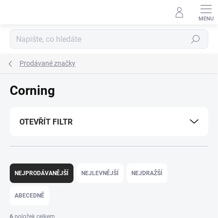
Přejít
na
obsah
Hledat
Prodávané značky
Corning
OTEVŘÍT FILTR
Ř
a
NEJPRODÁVANĚJŠÍ
NEJLEVNĚJŠÍ
NEJDRAŽŠÍ
z
e
ABECEDNĚ
n
í
6
položek celkem