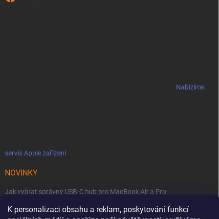
Nabízíme
servis Apple zařízení
NOVINKY
Jak vybrat správný USB-C hub pro MacBook Air a Pro
Jaké podmínky jsou u licencí OWC SoftRAID ?
K personalizaci obsahu a reklam, poskytování funkcí