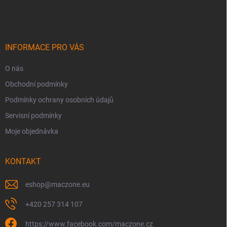
á
c
p
í
p
a
r
t
v
í
INFORMACE PRO VÁS
k
y
O nás
v
ý
Obchodní podmínky
p
i
Podmínky ochrany osobních údajů
s
Servisní podmínky
u
Moje objednávka
KONTAKT
eshop
@
maczone.eu
+420 257 314 107
https://www.facebook.com/maczone.cz