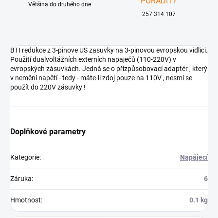
PORADIT?
Většina do druhého dne
257 314 107
BTI redukce z 3-pinove US zasuvky na 3-pinovou evropskou vidlici.
Použití dualvoltážních externích napaječů (110-220V) v
evropských zásuvkách. Jedná se o přizpůsobovací adaptér , který
v nemění napětí - tedy - máte-li zdoj pouze na 110V , nesmí se
použít do 220V zásuvky !
Doplňkové parametry
Kategorie
:
Napájecí
Záruka
:
6
Hmotnost
:
0.1 kg