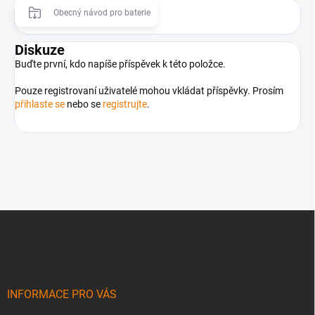
Obecný návod pro baterie
Diskuze
Buďte první, kdo napíše příspěvek k této položce.
Pouze registrovaní uživatelé mohou vkládat příspěvky. Prosím
přihlaste se
nebo se
registrujte
.
Z
á
p
a
t
í
INFORMACE PRO VÁS