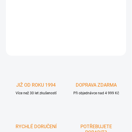
BTI-YL-2215 - BTI redukce z 3-pinove US zasuvky na 3-pinovou
evropskou vidlici. Použití dualvoltážních externích napaječů (110-
220V) v evropských zásuvkách. Jedná se o přizpůsobovací
adaptér , který v nemění napětí - tedy - máte-li zdoj pouze na 110V
, ne
DETAILNÍ INFORMACE
ZEPTAT SE
JIŽ OD ROKU 1994
DOPRAVA ZDARMA
Více než 30 let zkušeností
Při objednávce nad 4 999 Kč
RYCHLÉ DORUČENÍ
POTŘEBUJETE