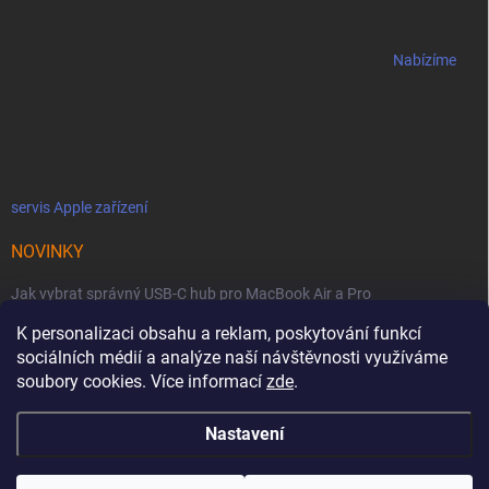
Nabízíme
servis Apple zařízení
NOVINKY
Jak vybrat správný USB-C hub pro MacBook Air a Pro
K personalizaci obsahu a reklam, poskytování funkcí
Jaké podmínky jsou u licencí OWC SoftRAID ?
sociálních médií a analýze naší návštěvnosti využíváme
OWC Thunderbolt 5 Dual 10GbE: Síťová bestie se dvěma 10GbE porty
soubory cookies. Více informací
zde
.
Nastavení
Copyright 2026
MacZone
. Všechna práva vyhrazena.
Upravit nastavení