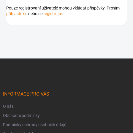
Pouze registrovaní uživatelé mohou vkládat příspěvky. Prosím
přihlaste se
nebo se
registrujte
.
Z
á
p
a
t
í
INFORMACE PRO VÁS
O nás
Obchodní podmínky
Podmínky ochrany osobních údajů